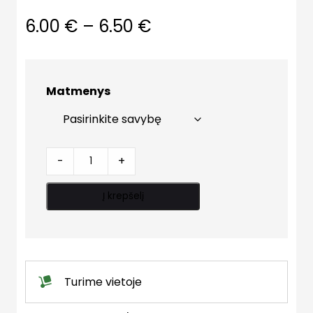
Price
6.00
€
–
6.50
€
range:
6.00 €
Matmenys
through
6.50 €
Užbaigimo
-
+
grotelės
quantity
Į krepšelį
Turime vietoje