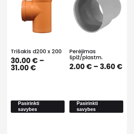
Trišakis d200 x 200
Perėjimas
špiž/plastm.
30.00
€
–
Pri
2.00
€
–
3.60
€
Price
31.00
€
ra
range:
2.0
30.00 €
th
through
3.6
31.00 €
Pasirinkti
Pasirinkti
savybes
savybes