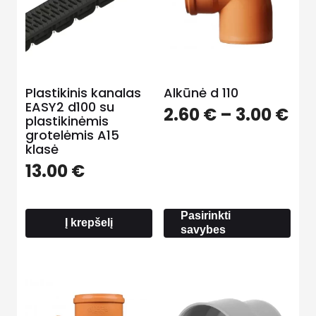
Plastikinis kanalas
Alkūnė d 110
EASY2 d100 su
Pri
2.60
€
–
3.00
€
plastikinėmis
ra
grotelėmis A15
2.6
klasė
th
13.00
€
3.0
Pasirinkti
Į krepšelį
savybes