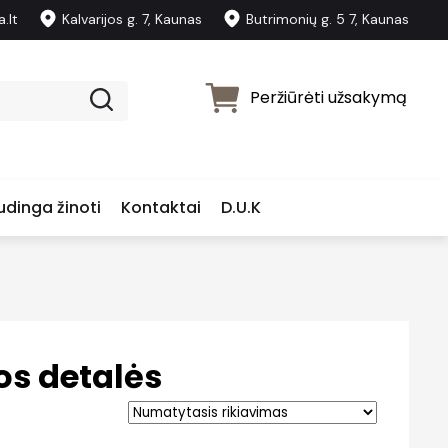
.lt
Kalvarijos g. 7, Kaunas
Butrimonių g. 5 7, Kaunas
Peržiūrėti užsakymą
dinga žinoti
Kontaktai
D.U.K
os detalės