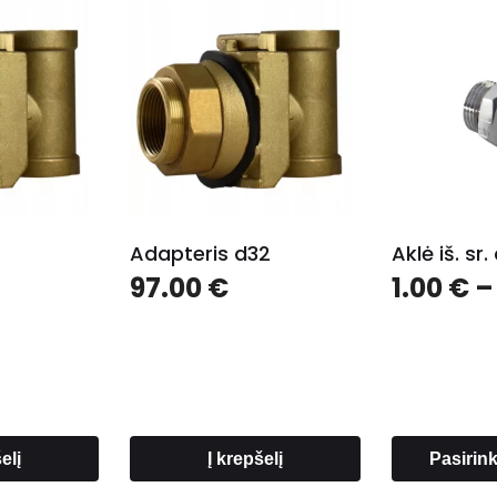
Adapteris d32
Aklė iš. s
97.00
€
1.00
€
–
elį
Į krepšelį
Pasirin