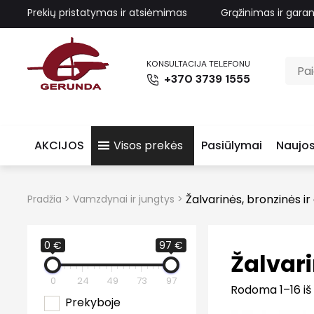
Prekių pristatymas ir atsiėmimas
Grąžinimas ir garan
KONSULTACIJA TELEFONU
+370 3739 1555
AKCIJOS
Visos prekės
Pasiūlymai
Naujos
Žalvarinės, bronzinės i
Pradžia
>
Vamzdynai ir jungtys
>
0 €
97 €
Žalvari
0
24
49
73
97
Rodoma 1–16 iš
Prekyboje