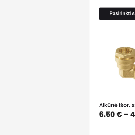
Pasirinkti
Alkūnė išor. s
6.50
€
–
4