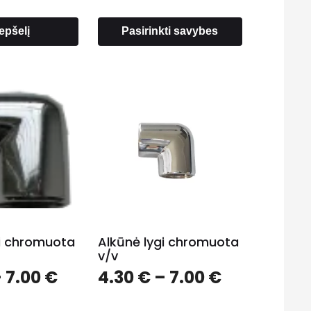
repšelį
Pasirinkti savybes
gi chromuota
Alkūnė lygi chromuota
v/v
Price
Price
–
7.00
€
4.30
€
–
7.00
€
range:
range:
4.30 €
4.30 €