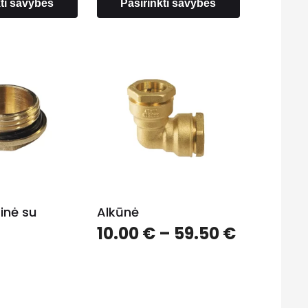
kti savybes
Pasirinkti savybes
rinė su
Alkūnė
Price
10.00
€
–
59.50
€
range:
10.00 €
through
59.50 €