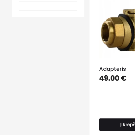
Adapteris
49.00
€
Į krepš