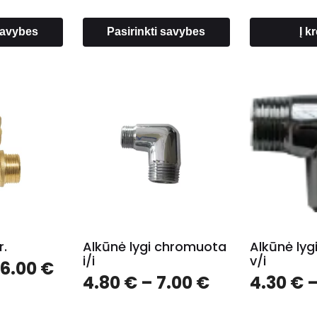
2.00 €
1.80 €
 savybes
Pasirinkti savybes
Į k
r.
Alkūnė lygi chromuota
Alkūnė ly
i/i
v/i
Price
6.00
€
Price
4.80
€
–
7.00
€
4.30
€
range:
range:
6.50 €
4.80 €