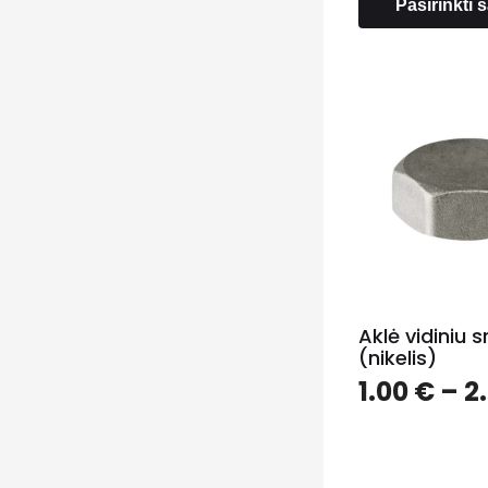
Pasirinkti
Aklė vidiniu s
(nikelis)
1.00
€
–
2