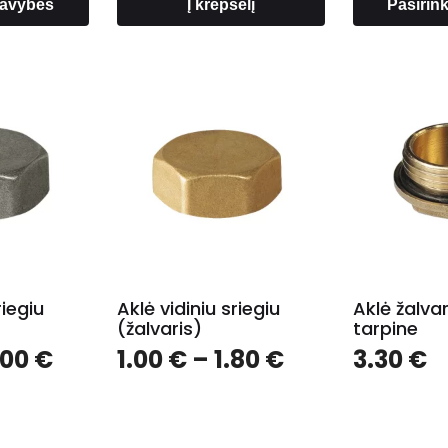
 savybes
Į krepšelį
Pasirin
riegiu
Aklė vidiniu sriegiu
Aklė žalva
(žalvaris)
tarpine
Price
Price
.00
€
1.00
€
–
1.80
€
3.30
€
range:
range:
1.00 €
1.00 €
through
through