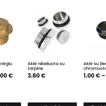
sriegiu
Aklė nikeliuota su
Aklė su žie
tarpine
chromuot
Price
.00
€
3.60
€
1.00
€
–
range:
1.00 €
through
5.00 €