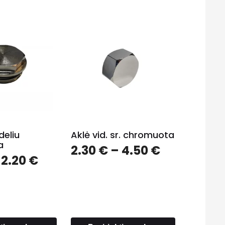
deliu
Aklė vid. sr. chromuota
a
Price
2.30
€
–
4.50
€
Price
2.20
€
range:
range:
2.30 €
1.00 €
through
through
4.50 €
2.20 €