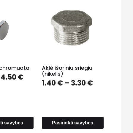
r. chromuota
Aklė išoriniu sriegiu
(nikelis)
Price
4.50
€
Price
1.40
€
–
3.30
€
range:
range:
1.00 €
1.40 €
through
through
4.50 €
3.30 €
kti savybes
Pasirinkti savybes