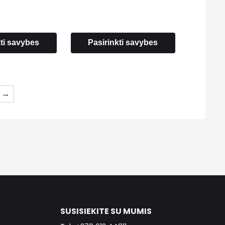
through
through
7.00 €
7.00 €
kti savybes
Pasirinkti savybes
→
SUSISIEKITE SU MUMIS