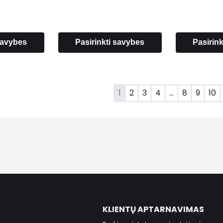
through
through
46.00 €
7.00 €
 savybes
Pasirinkti savybes
Pasirin
1
2
3
4
…
8
9
10
KLIENTŲ APTARNAVIMAS