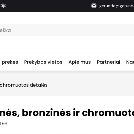
tija
gerunda@gerunda
 prekės
Prekybos vietos
Apie mus
Partneriai
Nau
r chromuotos detalės
nės, bronzinės ir chromuot
 156