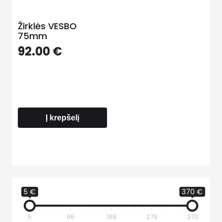
Žirklės VESBO
75mm
92.00
€
Į krepšelį
5 €
370 €
5
96
188
279
370