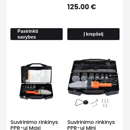
range:
125.00
€
5.60 €
through
9.00 €
Pasirinkti
Į krepšelį
savybes
Suvirinimo rinkinys
Suvirinimo rinkinys
PPR-ui Maxi
PPR-ui Mini