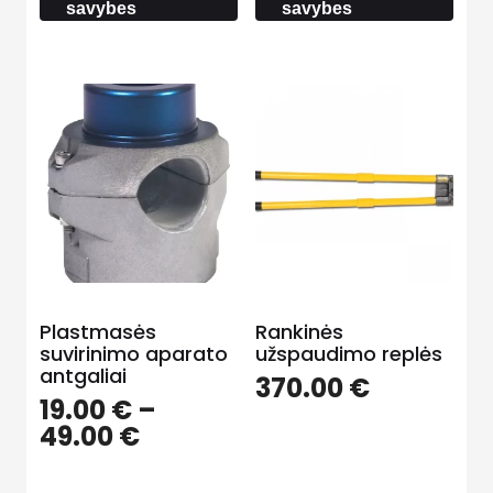
22.00 €
savybes
savybes
51.00 €
Plastmasės
Rankinės
suvirinimo aparato
užspaudimo replės
antgaliai
370.00
€
19.00
€
–
Price
49.00
€
range:
19.00 €