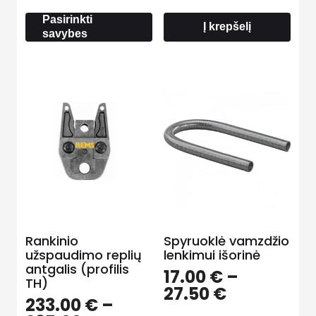
through
Pasirinkti
49.00 €
Į krepšelį
savybes
Rankinio
Spyruoklė vamzdžio
užspaudimo replių
lenkimui išorinė
antgalis (profilis
17.00
€
–
TH)
Price
27.50
€
233.00
€
–
range: