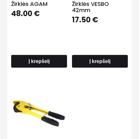
Žirklės AGAM
Žirklės VESBO
42mm
48.00
€
17.50
€
Į krepšelį
Į krepšelį