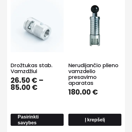
Drožtukas stab.
Nerudijančio plieno
Vamzdžiui
vamzdelio
presavimo
26.50
€
–
aparatas
Price
85.00
€
180.00
€
range:
26.50 €
through
85.00 €
Pasirinkti
Į krepšelį
savybes