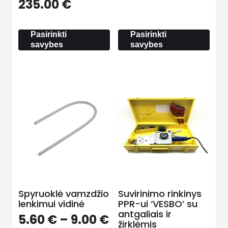
Price
235.00
€
17.00 €
range:
through
233.00 €
27.50 €
Pasirinkti
Pasirinkti
through
savybes
savybes
235.00 €
Spyruoklė vamzdžio
Suvirinimo rinkinys
lenkimui vidinė
PPR-ui ‘VESBO’ su
antgaliais ir
Price
5.60
€
–
9.00
€
žirklėmis