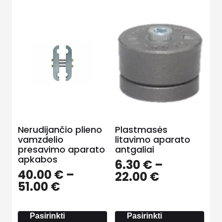
Nerudijančio plieno
Plastmasės
vamzdelio
litavimo aparato
presavimo aparato
antgaliai
apkabos
6.30
€
–
40.00
€
–
Price
22.00
€
Price
51.00
€
range:
range:
6.30 €
40.00 €
through
Pasirinkti
Pasirinkti
through