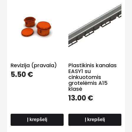
Revizija (pravala)
Plastikinis kanalas
EASY1 su
5.50
€
cinkuotomis
grotelėmis A15
klasė
13.00
€
Į krepšelį
Į krepšelį