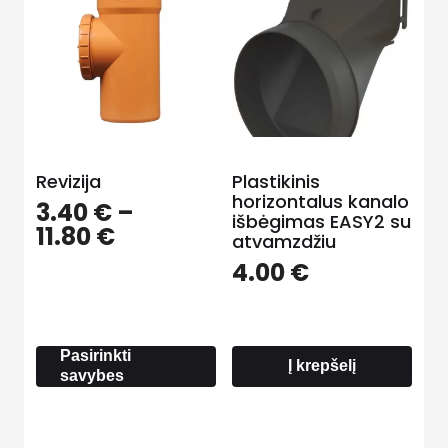
Revizija
Plastikinis
horizontalus kanalo
3.40
€
–
išbėgimas EASY2 su
Price
11.80
€
atvamzdžiu
range:
4.00
€
3.40 €
through
11.80 €
Pasirinkti
Į krepšelį
savybes