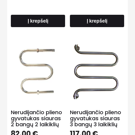
Į krepšelį
Į krepšelį
Nerudijančio plieno
Nerudijančio plieno
gyvatukas siauras
gyvatukas siauras
2 bangų 2 laikiklių
3 bangų 3 laikiklių
82.00
€
117.00
€