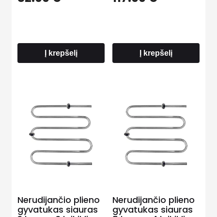
Į krepšelį
Į krepšelį
Nerudijančio plieno
Nerudijančio plieno
gyvatukas siauras
gyvatukas siauras