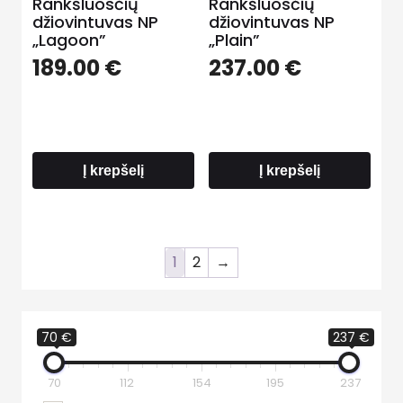
Rankšluosčių
Rankšluosčių
džiovintuvas NP
džiovintuvas NP
„Lagoon”
„Plain”
189.00
€
237.00
€
Į krepšelį
Į krepšelį
1
2
→
70 €
237 €
70
112
154
195
237