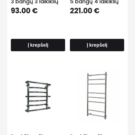
3 bangų 3 laikiklių
5 bangų 4 laikiklių
93.00
€
221.00
€
Į krepšelį
Į krepšelį