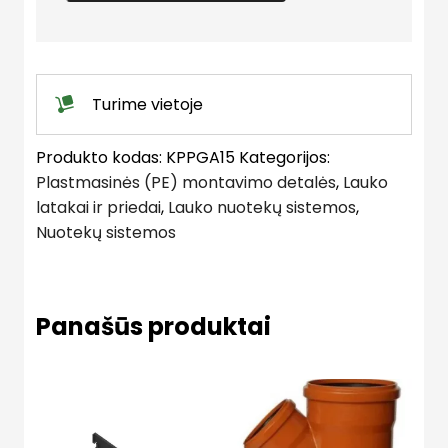
su
plastikinėmis
grotelėmis
A15
Turime vietoje
klasė
quantity
Produkto kodas:
KPPGA15
Kategorijos:
Plastmasinės (PE) montavimo detalės
,
Lauko
latakai ir priedai
,
Lauko nuotekų sistemos
,
Nuotekų sistemos
Panašūs produktai