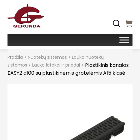
Pradžia
>
Nuotekų sistemos
>
Lauko nuotekų
Plastikinis kanalas
sistemos
>
Lauko latakai ir priedai
>
EASY2 d100 su plastikinėmis grotelėmis A15 klasė