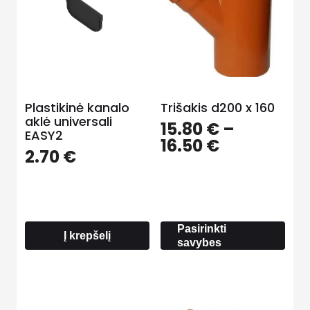
Plastikinė kanalo
Trišakis d200 x 160
aklė universali
15.80
€
–
EASY2
Price
16.50
€
2.70
€
range:
15.80 €
through
16.50 €
Pasirinkti
Į krepšelį
savybes