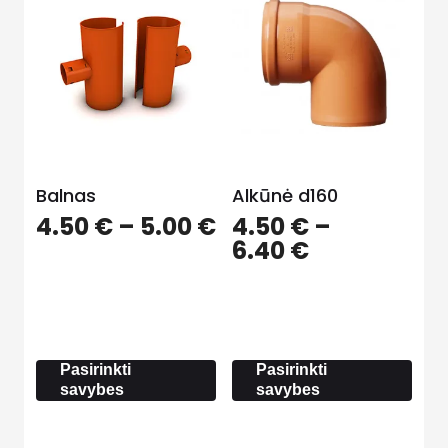
Balnas
Alkūnė d160
Price
4.50
€
–
5.00
€
4.50
€
–
range:
Price
6.40
€
4.50 €
range:
through
4.50 €
5.00 €
through
6.40 €
Pasirinkti
Pasirinkti
savybes
savybes