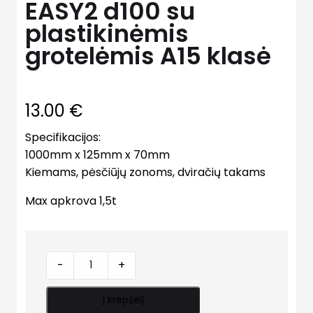
EASY2 d100 su
plastikinėmis
grotelėmis A15 klasė
13.00
€
Specifikacijos:
1000mm x 125mm x 70mm
Kiemams, pėsčiūjų zonoms, dviračių takams
Max apkrova 1,5t
Plastikinis
-
+
kanalas
EASY2
Į krepšelį
d100