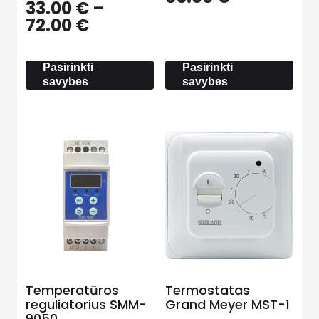
33.00
€
–
range:
Price
72.00
€
37.00 €
range:
through
33.00 €
65.00 €
Pasirinkti
Pasirinkti
through
savybes
savybes
72.00 €
Temperatūros
Termostatas
reguliatorius SMM-
Grand Meyer MST-1
9050