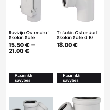
Revizija Ostendrof
Trišakis Ostendorf
Skolan Safe
Skolan Safe d110
15.50
€
–
18.00
€
Price
21.00
€
range:
15.50 €
through
21.00 €
Pasirinkti
Pasirinkti
savybes
savybes