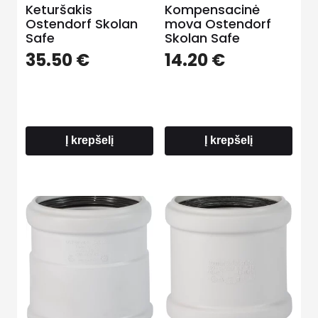
Keturšakis
Kompensacinė
Ostendorf Skolan
mova Ostendorf
Safe
Skolan Safe
35.50
€
14.20
€
Į krepšelį
Į krepšelį