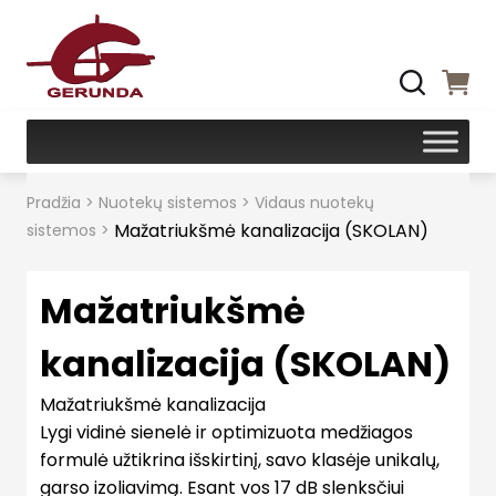
Pradžia
>
Nuotekų sistemos
>
Vidaus nuotekų
Mažatriukšmė kanalizacija (SKOLAN)
sistemos
>
Mažatriukšmė
kanalizacija (SKOLAN)
Mažatriukšmė kanalizacija
Lygi vidinė sienelė ir optimizuota medžiagos
formulė užtikrina išskirtinį, savo klasėje unikalų,
garso izoliavimą. Esant vos 17 dB slenksčiui