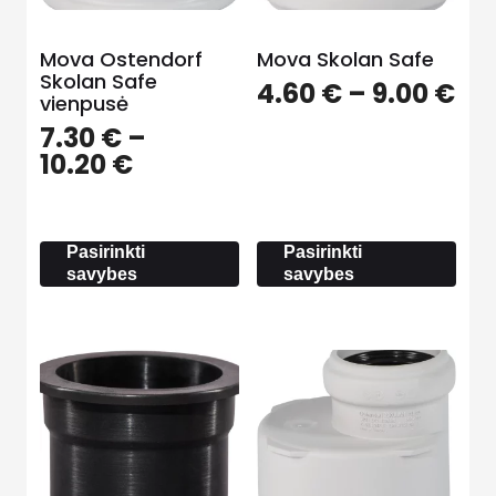
Mova Ostendorf
Mova Skolan Safe
Skolan Safe
Pri
4.60
€
–
9.00
€
vienpusė
ra
7.30
€
–
4.
Price
10.20
€
th
range:
9.0
7.30 €
through
Pasirinkti
Pasirinkti
10.20 €
savybes
savybes