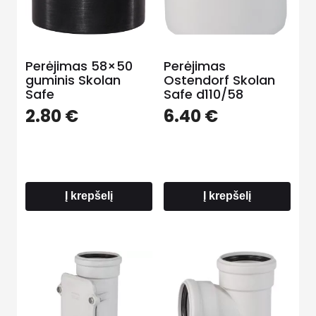
Perėjimas 58×50
Perėjimas
guminis Skolan
Ostendorf Skolan
Safe
Safe d110/58
2.80
€
6.40
€
Į krepšelį
Į krepšelį