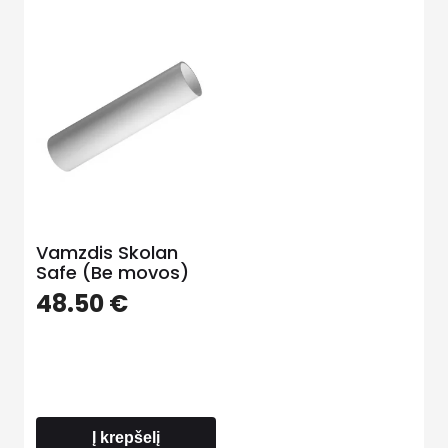
Vamzdis Skolan
Safe (Be movos)
48.50
€
Į krepšelį