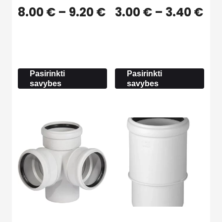
Price
Pri
8.00
€
–
9.20
€
3.00
€
–
3.40
€
range:
ra
8.00 €
3.0
through
th
9.20 €
3.4
Pasirinkti
Pasirinkti
savybes
savybes