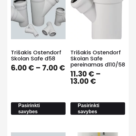
Trišakis Ostendorf
Trišakis Ostendorf
Skolan Safe d58
Skolan Safe
pereinamas d110/58
Price
6.00
€
–
7.00
€
11.30
€
–
range:
Price
13.00
€
6.00 €
range:
through
11.30 €
7.00 €
through
Pasirinkti
Pasirinkti
13.00 €
savybes
savybes