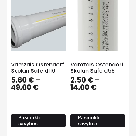
Vamzdis Ostendorf
Vamzdis Ostendorf
Skolan Safe d110
Skolan Safe d58
5.60
€
–
2.50
€
–
Price
Price
49.00
€
14.00
€
range:
range:
5.60 €
2.50 €
through
through
49.00 €
14.00 €
Pasirinkti
Pasirinkti
savybes
savybes