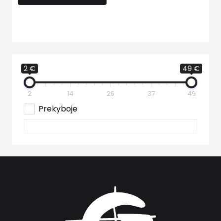
2 €
49 €
2
14
26
37
49
Prekyboje