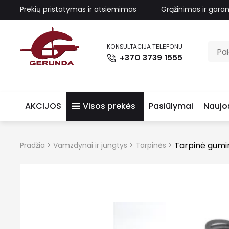
Prekių pristatymas ir atsiėmimas
Grąžinimas ir garan
KONSULTACIJA TELEFONU
+370 3739 1555
AKCIJOS
Visos prekės
Pasiūlymai
Naujo
Tarpinė gumi
Pradžia
>
Vamzdynai ir jungtys
>
Tarpinės
>