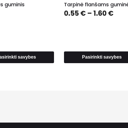
as guminis
Tarpinė flanšams gumin
Pric
0.55
€
–
1.60
€
ran
0.55
thr
1.60
asirinkti savybes
Pasirinkti savybes