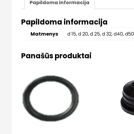
Papildoma informacija
Papildoma informacija
Matmenys
d 15, d 20, d 25, d 32, d40, d50
Panašūs produktai