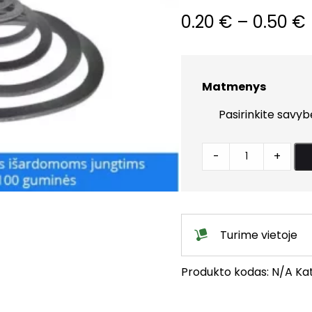
0.20
€
–
0.50
€
Matmenys
Tarpinė
-
+
guminė
išardomoms
jungtims
quantity
Turime vietoje
Produkto kodas:
N/A
Kat