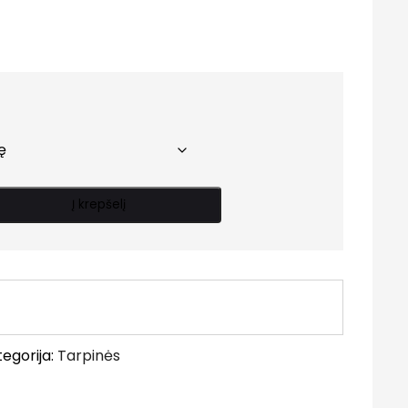
Price
range:
0.20 €
through
0.50 €
Į krepšelį
egorija:
Tarpinės