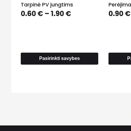
Tarpinė PV jungtims
Perėjim
Price
0.60
€
–
1.90
€
0.90
€
range:
0.60 €
through
1.90 €
Pasirinkti savybes
P