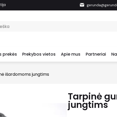
tija
gerunda@gerunda
s prekės
Prekybos vietos
Apie mus
Partneriai
Na
nė išardomoms jungtims
Tarpinė g
jungtims