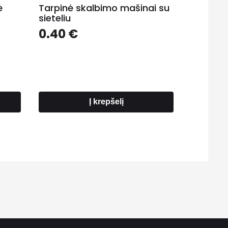
ė
Tarpinė skalbimo mašinai su
sieteliu
e
0.40
€
ge:
 €
ough
 €
Į krepšelį