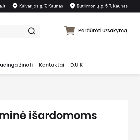
.lt
Kalvarijos g. 7, Kaunas
Butrimonių g. 5 7, Kaunas
Peržiūrėti užsakymą
udinga žinoti
Kontaktai
D.U.K
uminė išardomoms