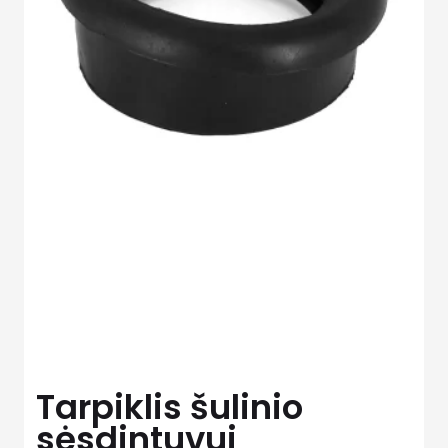
Tarpiklis šulinio
sėsdintuvui