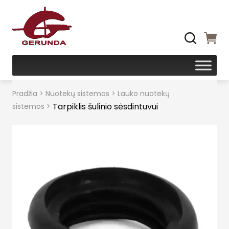
Pradžia
>
Nuotekų sistemos
>
Lauko nuotekų
Tarpiklis šulinio sėsdintuvui
sistemos
>