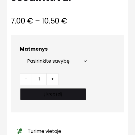
Price
7.00
€
–
10.50
€
range:
7.00 €
Matmenys
through
10.50 €
Tarpiklis
-
+
šulinio
sėsdintuvui
Į krepšelį
quantity
Turime vietoje