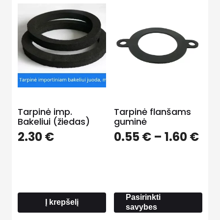
Tarpinė imp.
Tarpinė flanšams
Bakeliui (žiedas)
guminė
Pri
2.30
€
0.55
€
–
1.60
€
ran
0.5
thr
1.6
Pasirinkti
Į krepšelį
savybes