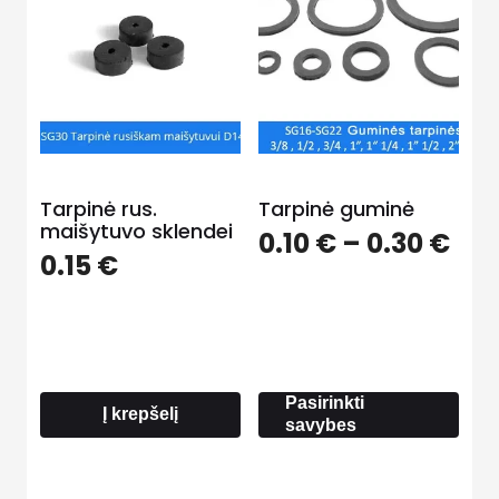
Tarpinė rus.
Tarpinė guminė
maišytuvo sklendei
Pri
0.10
€
–
0.30
€
0.15
€
ran
0.1
thr
0.3
Pasirinkti
Į krepšelį
savybes