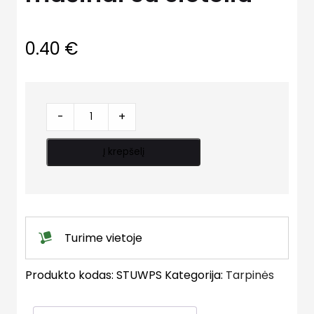
0.40
€
Tarpinė
-
+
skalbimo
mašinai
Į krepšelį
su
sieteliu
quantity
Turime vietoje
Produkto kodas:
STUWPS
Kategorija:
Tarpinės