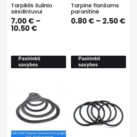
Tarpiklis šulinio
Tarpinė flanšams
sėsdintuvui
paranitinė
Pri
7.00
€
–
0.80
€
–
2.50
€
Price
ra
10.50
€
range:
0.8
7.00 €
th
through
2.5
10.50 €
Pasirinkti
Pasirinkti
savybes
savybes