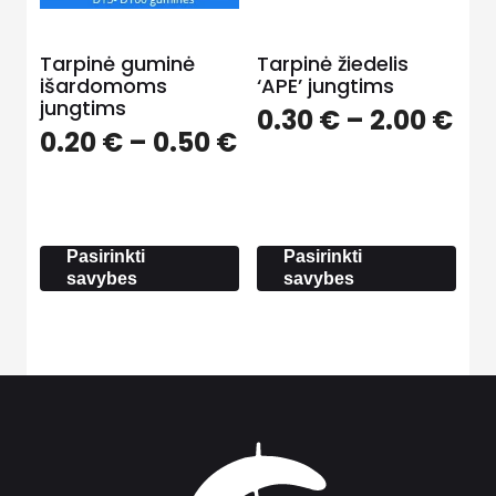
Tarpinė guminė
Tarpinė žiedelis
išardomoms
‘APE’ jungtims
jungtims
Pri
0.30
€
–
2.00
€
Price
0.20
€
–
0.50
€
ra
range:
0.3
0.20 €
th
through
2.0
0.50 €
Pasirinkti
Pasirinkti
savybes
savybes