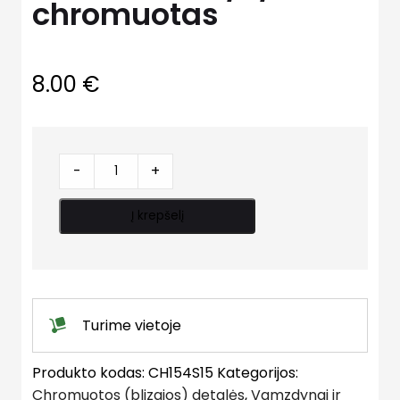
chromuotas
8.00
€
Trišakis
-
+
d15
i/v/i
Į krepšelį
chromuotas
quantity
Turime vietoje
Produkto kodas:
CH154S15
Kategorijos:
Chromuotos (blizgios) detalės
,
Vamzdynai ir