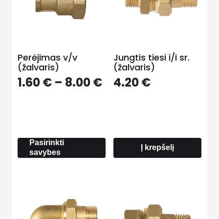
Perėjimas v/v
Jungtis tiesi i/i sr.
(žalvaris)
(žalvaris)
Price
1.60
€
–
8.00
€
4.20
€
range:
1.60 €
through
8.00 €
Pasirinkti
Į krepšelį
savybes