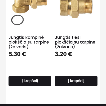
Jungtis kampinė-
Jungtis tiesi
plokščia su tarpine
plokščia su tarpine
(žalvaris)
(žalvaris)
5.30
€
3.20
€
Į krepšelį
Į krepšelį