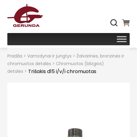
Pradžia
>
Vamzdynai ir jungtys
>
Žalvarinės, bronzinės ir
chromuotos detalės
>
Chromuotos (blizgios)
Trišakis d15 i/v/i chromuotas
detalės
>