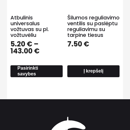
Atbulinis
Šilumos reguliavimo
universalus
ventilis su paslėptu
vožtuvas su pl.
reguliavimu su
vožtuvėliu
tarpine tiesus
5.20
€
–
7.50
€
Price
143.00
€
range:
5.20 €
Pasirinkti
through
Į krepšelį
savybes
143.00 €