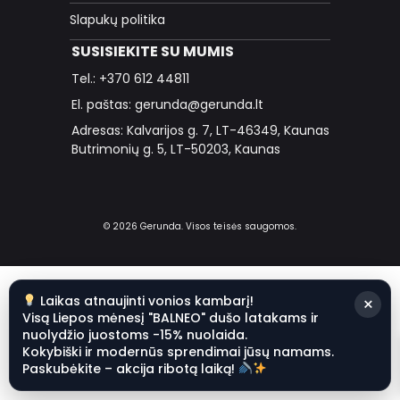
Slapukų politika
SUSISIEKITE SU MUMIS
Tel.: +370 612 44811
El. paštas: gerunda@gerunda.lt
Adresas: Kalvarijos g. 7, LT-46349, Kaunas
Butrimonių g. 5, LT-50203, Kaunas
© 2026 Gerunda. Visos teisės saugomos.
Laikas atnaujinti vonios kambarį!
×
Visą Liepos mėnesį "BALNEO" dušo latakams ir
nuolydžio juostoms -15% nuolaida.
Kokybiški ir modernūs sprendimai jūsų namams.
Paskubėkite – akcija ribotą laiką!