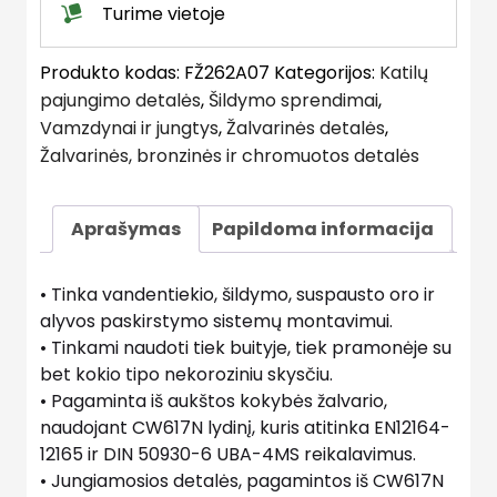
Turime vietoje
Produkto kodas:
FŽ262A07
Kategorijos:
Katilų
pajungimo detalės
,
Šildymo sprendimai
,
Vamzdynai ir jungtys
,
Žalvarinės detalės
,
Žalvarinės, bronzinės ir chromuotos detalės
Aprašymas
Papildoma informacija
• Tinka vandentiekio, šildymo, suspausto oro ir
alyvos paskirstymo sistemų montavimui.
• Tinkami naudoti tiek buityje, tiek pramonėje su
bet kokio tipo nekoroziniu skysčiu.
• Pagaminta iš aukštos kokybės žalvario,
naudojant CW617N lydinį, kuris atitinka EN12164-
12165 ir DIN 50930-6 UBA-4MS reikalavimus.
• Jungiamosios detalės, pagamintos iš CW617N