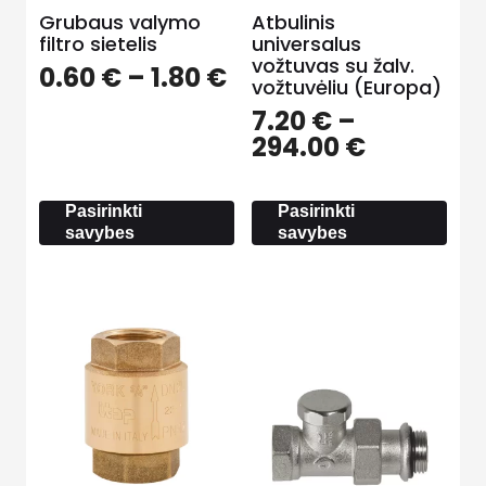
Grubaus valymo
Atbulinis
filtro sietelis
universalus
vožtuvas su žalv.
Price
0.60
€
–
1.80
€
vožtuvėliu (Europa)
range:
7.20
€
–
0.60 €
Price
294.00
€
through
range:
1.80 €
7.20 €
Pasirinkti
Pasirinkti
through
savybes
savybes
294.00 €