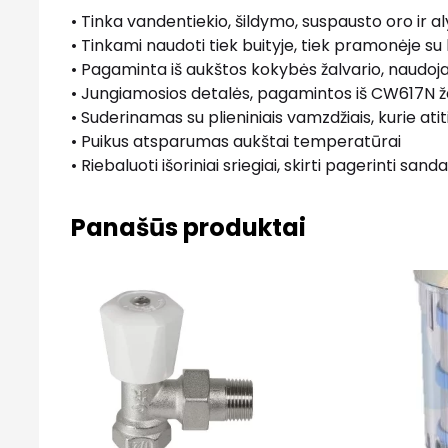
• Tinka vandentiekio, šildymo, suspausto oro ir
• Tinkami naudoti tiek buityje, tiek pramonėje su 
• Pagaminta iš aukštos kokybės žalvario, naudoja
• Jungiamosios detalės, pagamintos iš CW617N žal
• Suderinamas su plieniniais vamzdžiais, kurie atit
• Puikus atsparumas aukštai temperatūrai
• Riebaluoti išoriniai sriegiai, skirti pagerinti s
Panašūs produktai