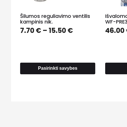
Šilumos reguliavimo ventilis
Išvaloma
kampinis nik.
WF-PRE
Price
7.70
€
–
15.50
€
46.00
range:
7.70 €
through
15.50 €
Pasirinkti savybes