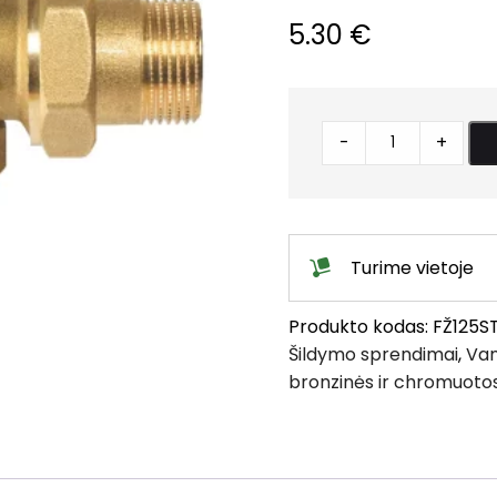
5.30
€
Jungtis
-
+
kampinė-
plokščia
su
tarpine
Turime vietoje
(žalvaris)
quantity
Produkto kodas:
FŽ125S
Šildymo sprendimai
,
Vam
bronzinės ir chromuoto