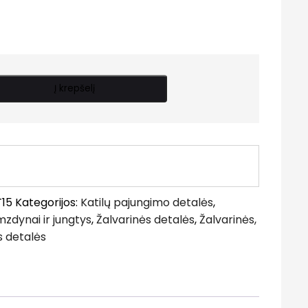
Į krepšelį
T15
Kategorijos:
Katilų pajungimo detalės
,
zdynai ir jungtys
,
Žalvarinės detalės
,
Žalvarinės,
s detalės