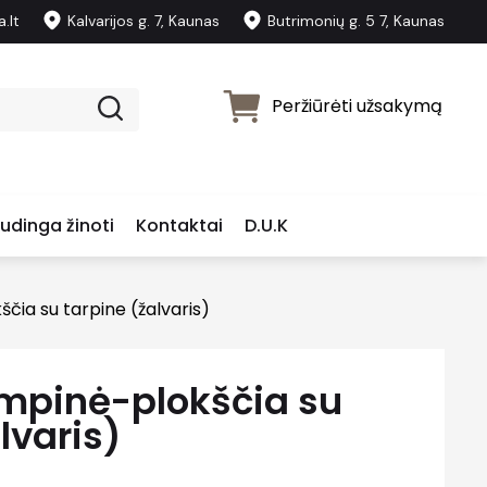
.lt
Kalvarijos g. 7, Kaunas
Butrimonių g. 5 7, Kaunas
Peržiūrėti užsakymą
udinga žinoti
Kontaktai
D.U.K
čia su tarpine (žalvaris)
mpinė-plokščia su
lvaris)