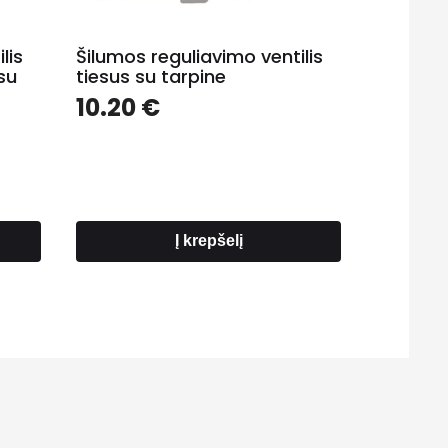
lis
Šilumos reguliavimo ventilis
su
tiesus su tarpine
10.20
€
Į krepšelį