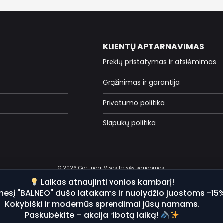
KLIENTŲ APTARNAVIMAS
Prekių pristatymas ir atsiėmimas
Grąžinimas ir garantija
Privatumo politika
Slapukų politika
© 2026 Gerunda. Visos teisės saugomos.
Laikas atnaujinti vonios kambarį!
nesį "BALNEO" dušo latakams ir nuolydžio juostoms -15
Kokybiški ir modernūs sprendimai jūsų namams.
Paskubėkite – akcija ribotą laiką!