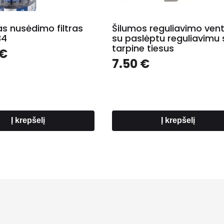
s nusėdimo filtras
Šilumos reguliavimo venti
34
su paslėptu reguliavimu 
tarpine tiesus
€
7.50
€
Į krepšelį
Į krepšelį