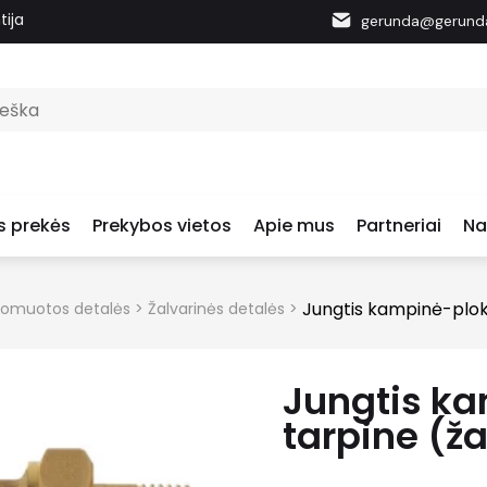
tija
gerunda@gerunda
s prekės
Prekybos vietos
Apie mus
Partneriai
Na
Jungtis kampinė-plokš
chromuotos detalės
>
Žalvarinės detalės
>
Jungtis ka
tarpine (ža