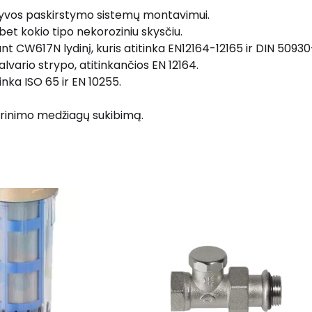
 alyvos paskirstymo sistemų montavimui.
bet kokio tipo nekoroziniu skysčiu.
nt CW617N lydinį, kuris atitinka EN12164-12165 ir DIN 509
vario strypo, atitinkančios EN 12164.
inka ISO 65 ir EN 10255.
andarinimo medžiagų sukibimą.