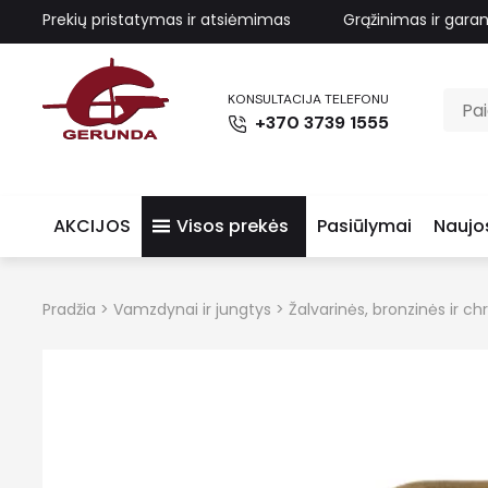
Prekių pristatymas ir atsiėmimas
Grąžinimas ir garan
KONSULTACIJA TELEFONU
+370 3739 1555
AKCIJOS
Visos prekės
Pasiūlymai
Naujo
Pradžia
>
Vamzdynai ir jungtys
>
Žalvarinės, bronzinės ir 