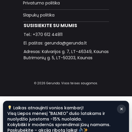
Privatumo politika
Slapukų politika
SUSISIEKITE SU MUMIS
Tel.: +370 612 44811
El. paštas: gerunda@gerunda.lt
Adresas: Kalvarijos g. 7, LT-46349, Kaunas
Butrimonių g. 5, LT-50203, Kaunas
© 2026 Gerunda. Visos teisės saugomos.
Laikas atnaujinti vonios kambarį!
×
Visą Liepos mėnesį "BALNEO" dušo latakams ir
nuolydžio juostoms -15% nuolaida.
Kokybiški ir modernūs sprendimai jūsų namams.
Paskubėkite – akcija ribotą laiką!