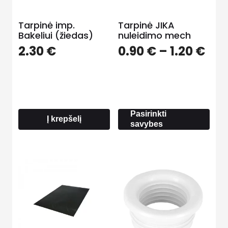
Tarpinė imp.
Tarpinė JIKA
Bakeliui (žiedas)
nuleidimo mech
Pri
2.30
€
0.90
€
–
1.20
€
ran
0.9
thr
1.20
Pasirinkti
Į krepšelį
savybes