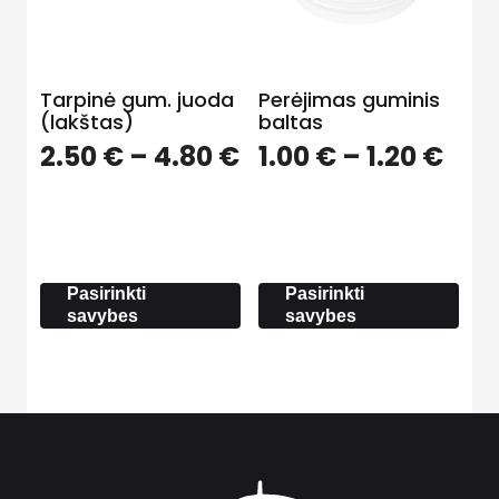
Tarpinė gum. juoda
Perėjimas guminis
(lakštas)
baltas
Price
Pric
2.50
€
–
4.80
€
1.00
€
–
1.20
€
range:
ran
2.50 €
1.00
through
thr
4.80 €
1.20
Pasirinkti
Pasirinkti
savybes
savybes