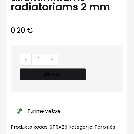
radiatoriams 2 mm
0.20
€
Tarp
-
+
paranitinė
aliumininiams
Į krepšelį
radiatoriams
2
mm
quantity
Turime vietoje
Produkto kodas:
STRA25
Kategorija:
Tarpinės