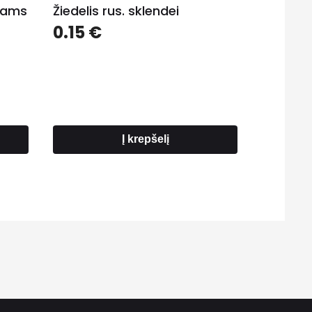
riams
Žiedelis rus. sklendei
0.15
€
Į krepšelį