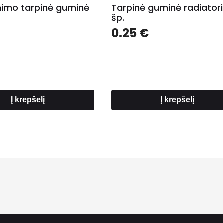
nimo tarpinė guminė
Tarpinė guminė radiato
šp.
0.25
€
Į krepšelį
Į krepšelį