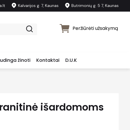
.lt
Kalvarijos g. 7, Kaunas
Butrimonių g. 5 7, Kaunas
Peržiūrėti užsakymą
udinga žinoti
Kontaktai
D.U.K
aranitinė išardomoms