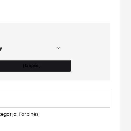
rice
ange:
.15 €
hrough
.00 €
Į krepšelį
egorija:
Tarpinės