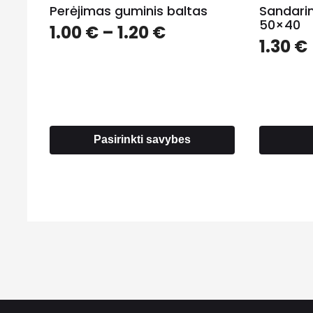
Perėjimas guminis baltas
Sandari
50×40
Price
1.00
€
–
1.20
€
1.30
€
range:
1.00 €
through
1.20 €
Pasirinkti savybes