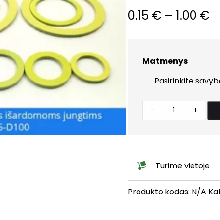
P
0.15
€
–
1.00
€
r
0
Matmenys
t
1
Tarpinė
-
+
paranitinė
išardomoms
jungtims
quantity
Turime vietoje
Produkto kodas:
N/A
Kat