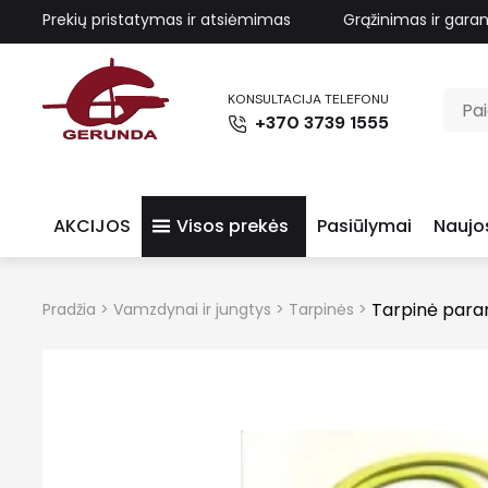
Prekių pristatymas ir atsiėmimas
Grąžinimas ir garan
KONSULTACIJA TELEFONU
+370 3739 1555
AKCIJOS
Visos prekės
Pasiūlymai
Naujo
Tarpinė para
Pradžia
>
Vamzdynai ir jungtys
>
Tarpinės
>