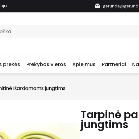
tija
gerunda@gerunda
s prekės
Prekybos vietos
Apie mus
Partneriai
Na
nitinė išardomoms jungtims
Tarpinė p
jungtims