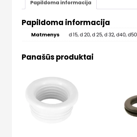
Papildoma informacija
Papildoma informacija
Matmenys
d 15, d 20, d 25, d 32, d40, d5
Panašūs produktai