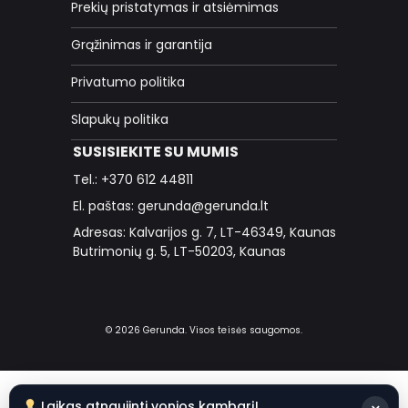
Prekių pristatymas ir atsiėmimas
Grąžinimas ir garantija
Privatumo politika
Slapukų politika
SUSISIEKITE SU MUMIS
Tel.: +370 612 44811
El. paštas: gerunda@gerunda.lt
Adresas: Kalvarijos g. 7, LT-46349, Kaunas
Butrimonių g. 5, LT-50203, Kaunas
© 2026 Gerunda. Visos teisės saugomos.
Laikas atnaujinti vonios kambarį!