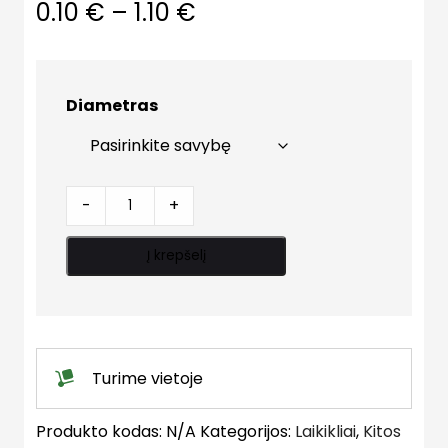
Price
0.10
€
–
1.10
€
range:
0.10 €
Diametras
through
1.10 €
Strypų
-
+
sujungimai
quantity
Į krepšelį
Turime vietoje
Produkto kodas:
N/A
Kategorijos:
Laikikliai
,
Kitos