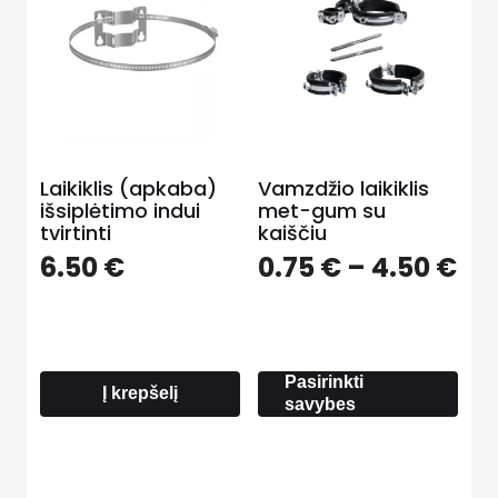
Laikiklis (apkaba)
Vamzdžio laikiklis
išsiplėtimo indui
met-gum su
tvirtinti
kaiščiu
Pri
6.50
€
0.75
€
–
4.50
€
ra
0.7
th
4.
Pasirinkti
Į krepšelį
savybes