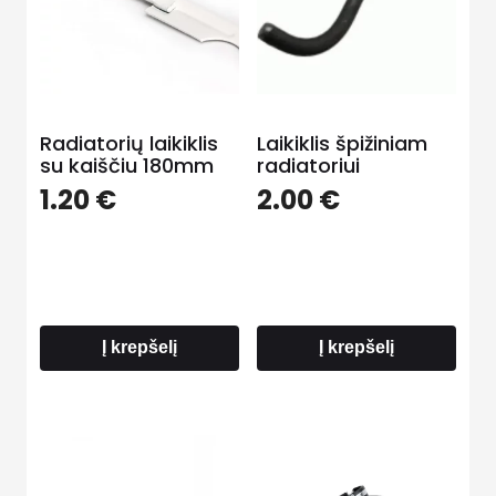
Radiatorių laikiklis
Laikiklis špižiniam
su kaiščiu 180mm
radiatoriui
1.20
€
2.00
€
Į krepšelį
Į krepšelį