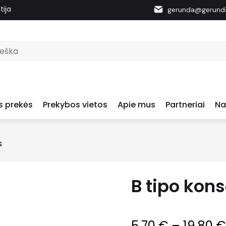
tija
gerunda@gerunda
s prekės
Prekybos vietos
Apie mus
Partneriai
Na
s
B tipo kons
5.70
€
–
19.80