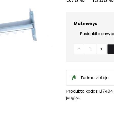
Matmenys
B
-
+
tipo
konsolės
quantity
Turime vietoje
Produkto kodas:
L17404
jungtys