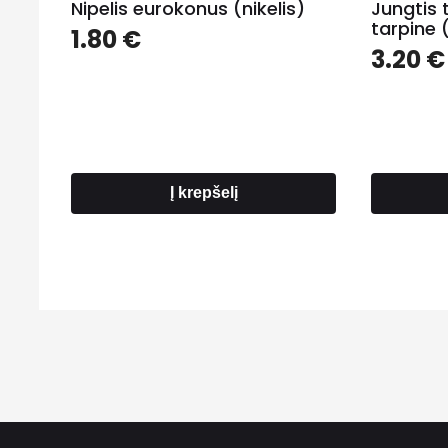
Nipelis eurokonus (nikelis)
Jungtis 
tarpine 
1.80
€
3.20
€
Į krepšelį