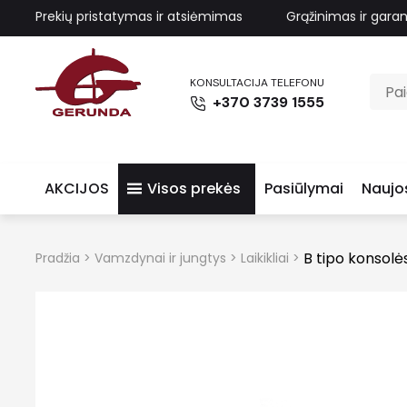
Prekių pristatymas ir atsiėmimas
Grąžinimas ir garan
KONSULTACIJA TELEFONU
+370 3739 1555
AKCIJOS
Visos prekės
Pasiūlymai
Naujo
B tipo konsolė
Pradžia
>
Vamzdynai ir jungtys
>
Laikikliai
>