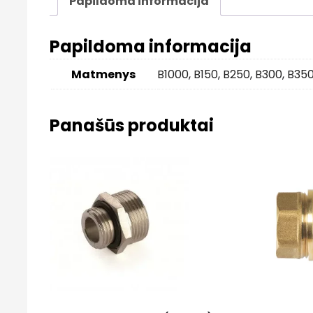
Papildoma informacija
Papildoma informacija
Matmenys
B1000
,
B150
,
B250
,
B300
,
B35
Panašūs produktai