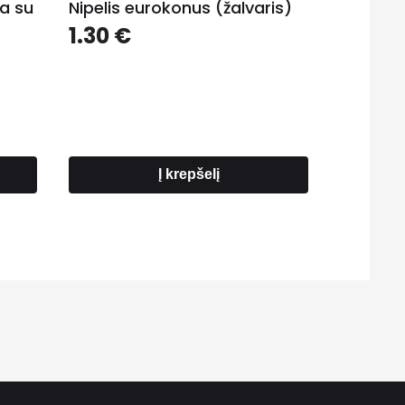
a su
Nipelis eurokonus (žalvaris)
1.30
€
Į krepšelį