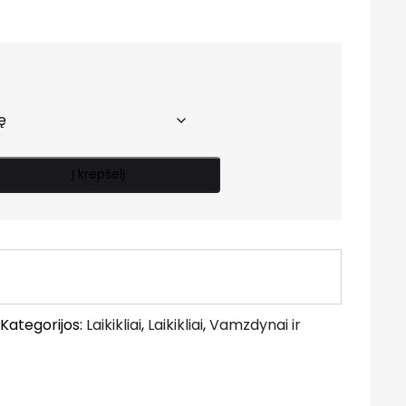
range:
5.70 €
through
19.80 €
Į krepšelį
Kategorijos:
Laikikliai
,
Laikikliai
,
Vamzdynai ir