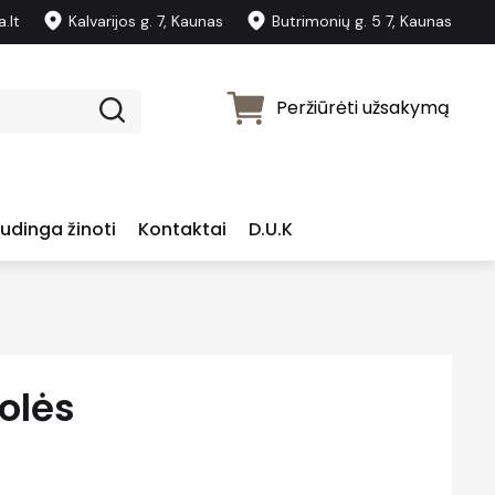
.lt
Kalvarijos g. 7, Kaunas
Butrimonių g. 5 7, Kaunas
Peržiūrėti užsakymą
udinga žinoti
Kontaktai
D.U.K
olės
Price
€