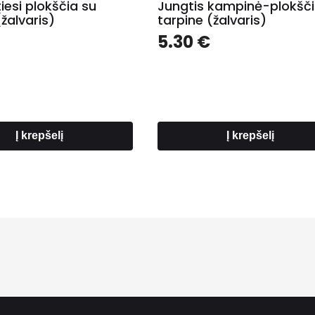
tiesi plokščia su
Jungtis kampinė-plokšči
(žalvaris)
tarpine (žalvaris)
5.30
€
Į krepšelį
Į krepšelį