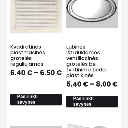
Kvadratinės
Lubinės
plastmasinės
ištraukiamos
grotelės
ventiliacinės
reguliujamos
grotelės be
tvirtinimo žiedo,
Price
6.40
€
–
6.50
€
plastikinės
range:
Pri
5.40
€
–
8.00
€
6.40 €
ra
through
5.
Pasirinkti
6.50 €
Pasirinkti
th
savybes
savybes
8.