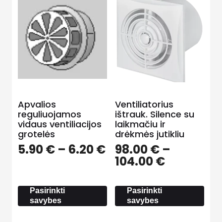
Apvalios
Ventiliatorius
reguliuojamos
ištrauk. Silence su
vidaus ventiliacijos
laikmačiu ir
grotelės
drėkmės jutikliu
Price
5.90
€
–
6.20
€
98.00
€
–
range:
Price
104.00
€
5.90 €
range:
through
98.00 €
Pasirinkti
Pasirinkti
6.20 €
through
savybes
savybes
104.00 €