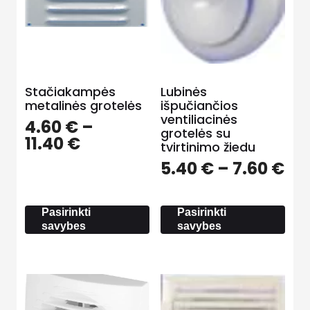
Stačiakampės
Lubinės
metalinės grotelės
išpučiančios
ventiliacinės
4.60
€
–
grotelės su
Price
11.40
€
tvirtinimo žiedu
range:
Pri
5.40
€
–
7.60
€
4.60 €
ra
through
5.
11.40 €
th
Pasirinkti
Pasirinkti
savybes
savybes
7.6