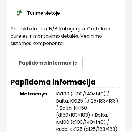
Turime vietoje
Produkto kodas:
N/A
Kategorijos:
Grotelės /
durelės ir montavimo detalės
,
Vėdinimo
sistemos komponentai
Papildoma informacija
Papildoma informacija
Matmenys
KK100 (d100/140×140) /
Balta, KK125 (d125/183×183)
/ Balta, KK150
(d150/183×183) / Balta,
KK100 (d100/140×140) /
Ruda, KK125 (d125/183×183)