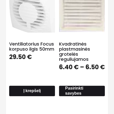
Ventiliatorius Focus
Kvadratinės
korpuso ilgis 50mm
plastmasinės
grotelės
29.50
€
reguliujamos
Pri
6.40
€
–
6.50
€
ra
6.
th
Pasirinkti
6.
Į krepšelį
savybes