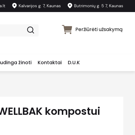
.lt
Kalvarijos g. 7, Kaunas
Butrimonių g. 5 7, Kaunas
Peržiūrėti užsakymą
udinga žinoti
Kontaktai
D.U.K
 WELLBAK kompostui