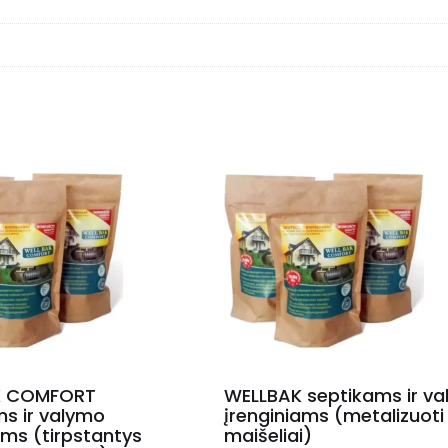
K COMFORT
WELLBAK septikams ir v
ms ir valymo
įrenginiams (metalizuoti
ams (tirpstantys
maišeliai)