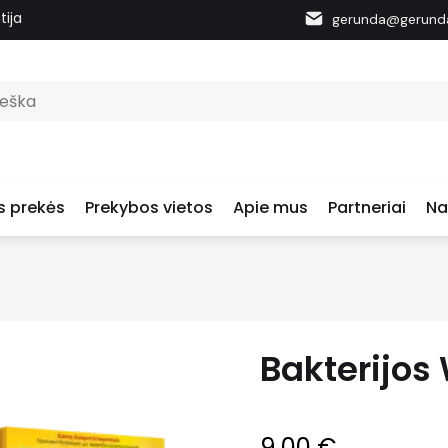
tija
gerunda@gerunda
s prekės
Prekybos vietos
Apie mus
Partneriai
Na
Bakterijos
9.00
€