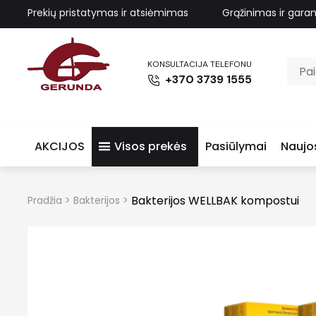
Prekių pristatymas ir atsiėmimas
Grąžinimas ir garan
KONSULTACIJA TELEFONU
+370 3739 1555
AKCIJOS
Visos prekės
Pasiūlymai
Naujo
Bakterijos WELLBAK kompostui
Pradžia
>
Bakterijos
>