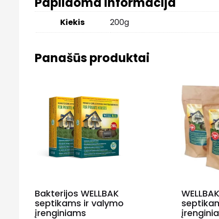
Papildoma informacija
Kiekis
200g
Panašūs produktai
Bakterijos WELLBAK
WELLBA
septikams ir valymo
septika
įrenginiams
įrengini