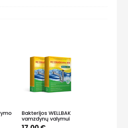
alymo
Bakterijos WELLBAK
vamzdynų valymui
17.00
€