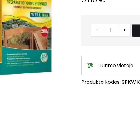
Bakterijos
-
+
WELLBAK
kompostui
quantity
Turime vietoje
Produkto kodas:
SPKW
K