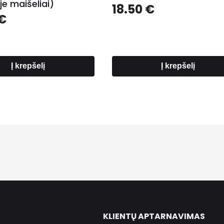
e maišeliai)
18.50
€
€
Į krepšelį
Į krepšelį
KLIENTŲ APTARNAVIMAS