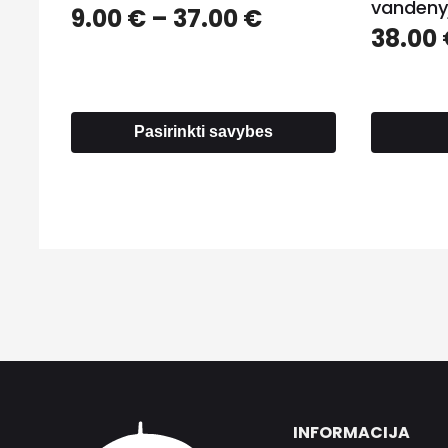
vandenyj
Price
9.00
€
–
37.00
€
38.00
range:
9.00 €
through
37.00 €
Pasirinkti savybes
INFORMACIJA