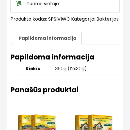
vandenyje
Turime vietoje
maišeliai)
quantity
Produkto kodas:
SPSIVIWC
Kategorija:
Bakterijos
Papildoma informacija
Papildoma informacija
Kiekis
360g (12x30g)
Panašūs produktai