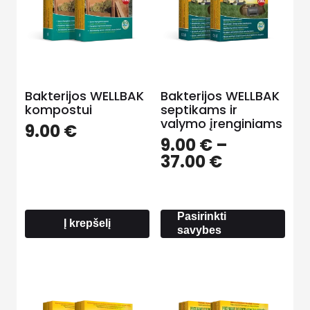
Bakterijos WELLBAK
Bakterijos WELLBAK
kompostui
septikams ir
valymo įrenginiams
9.00
€
9.00
€
–
Price
37.00
€
range:
9.00 €
through
Pasirinkti
37.00 €
Į krepšelį
savybes