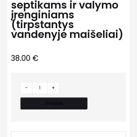
septikams ir valymo
įrenginiams
(tirpstantys
vandenyje maišeliai)
38.00
€
WELLBAK
-
+
COMFORT
septikams
Į krepšelį
ir
valymo
įrenginiams
(tirpstantys