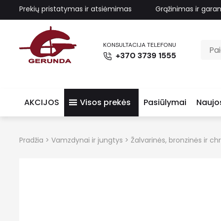
Prekių pristatymas ir atsiėmimas
Grąžinimas ir garan
KONSULTACIJA TELEFONU
+370 3739 1555
AKCIJOS
Visos prekės
Pasiūlymai
Naujo
Pradžia
>
Vamzdynai ir jungtys
>
Žalvarinės, bronzinės ir 