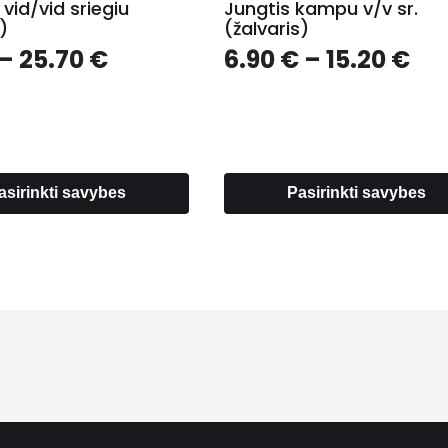
 vid/vid sriegiu
Jungtis kampu v/v sr.
)
(žalvaris)
Price
Pri
–
25.70
€
6.90
€
–
15.20
€
range:
ra
2.10 €
6.9
through
th
25.70 €
15.
asirinkti savybes
Pasirinkti savybes