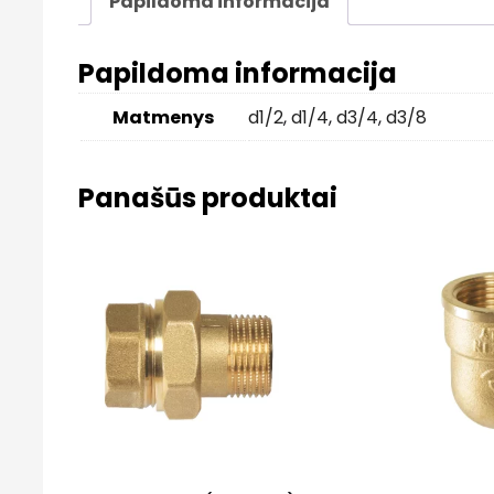
Papildoma informacija
Papildoma informacija
Matmenys
d1/2
,
d1/4
,
d3/4
,
d3/8
Panašūs produktai