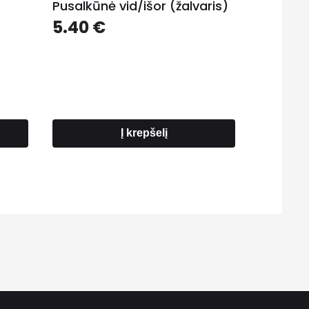
Pusalkūnė vid/išor (žalvaris)
5.40
€
ce
nge:
0 €
rough
20 €
Į krepšelį