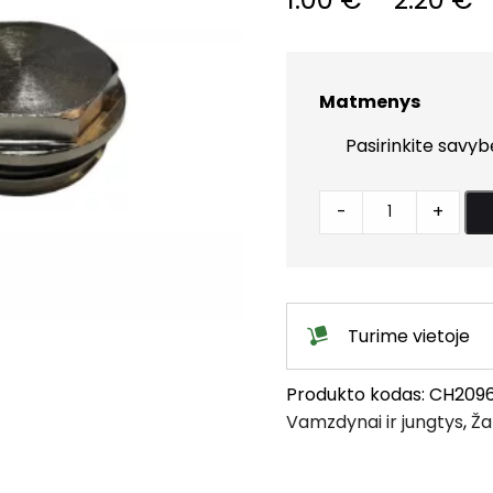
r
1
Matmenys
t
2
Aklė
-
+
su
žiedeliu
chromuota
quantity
Turime vietoje
Produkto kodas:
CH209
Vamzdynai ir jungtys
,
Ža