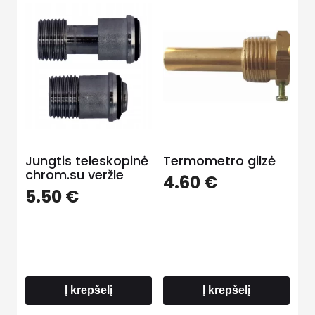
Jungtis teleskopinė
Termometro gilzė
chrom.su veržle
4.60
€
5.50
€
Į krepšelį
Į krepšelį