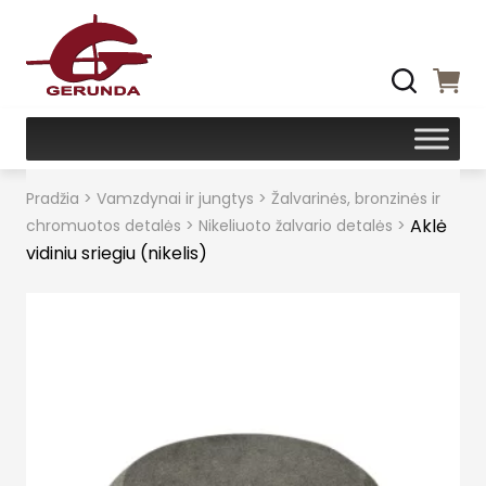
Pradžia
>
Vamzdynai ir jungtys
>
Žalvarinės, bronzinės ir
Aklė
chromuotos detalės
>
Nikeliuoto žalvario detalės
>
vidiniu sriegiu (nikelis)