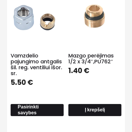
Vamzdelio
Mazgo perėjimas
pajungimo antgalis
1/2 x 3/4″,PU762″
šil. reg. ventiliui išor.
1.40
€
sr.
5.50
€
Pasirinkti
Į krepšelį
savybes