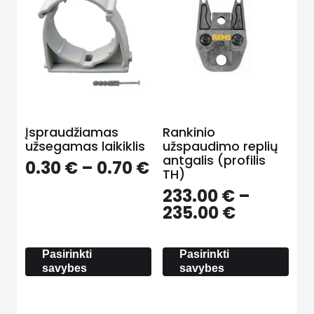
Įspraudžiamas
Rankinio
užsegamas laikiklis
užspaudimo replių
antgalis (profilis
Price
0.30
€
–
0.70
€
TH)
range:
233.00
€
–
0.30 €
Price
235.00
€
through
range:
0.70 €
233.00 €
Pasirinkti
Pasirinkti
through
savybes
savybes
235.00 €