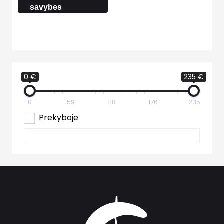
savybes
0 €
235 €
0
59
118
176
235
Prekyboje