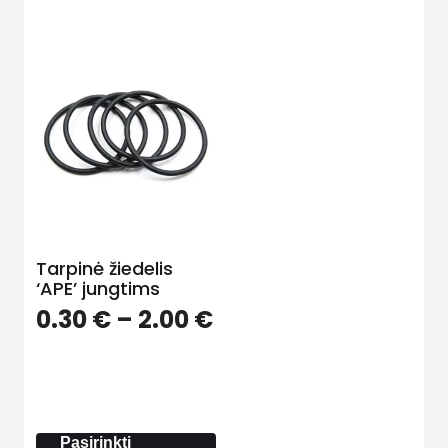
Tarpinė žiedelis
‘APE’ jungtims
Price
0.30
€
–
2.00
€
range:
0.30 €
through
2.00 €
Pasirinkti