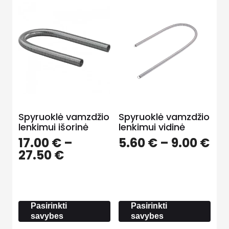
Spyruoklė vamzdžio
Spyruoklė vamzdžio
lenkimui išorinė
lenkimui vidinė
Pri
17.00
€
–
5.60
€
–
9.00
€
Price
ra
27.50
€
range:
5.6
17.00 €
th
through
9.0
27.50 €
Pasirinkti
Pasirinkti
savybes
savybes