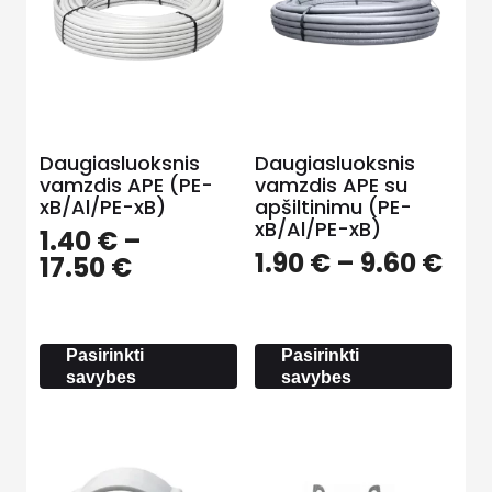
Daugiasluoksnis
Daugiasluoksnis
vamzdis APE (PE-
vamzdis APE su
xB/Al/PE-xB)
apšiltinimu (PE-
xB/Al/PE-xB)
1.40
€
–
Pri
1.90
€
–
9.60
€
Price
17.50
€
ran
range:
1.90
1.40 €
thr
through
Pasirinkti
Pasirinkti
9.6
17.50 €
savybes
savybes