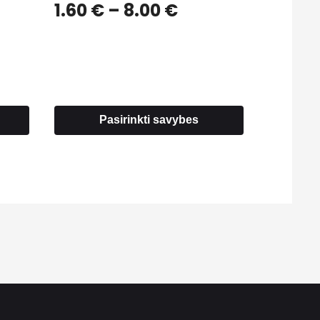
Price
1.60
€
–
8.00
€
range:
ce
1.60 €
ge:
through
5 €
8.00 €
ough
0 €
Pasirinkti savybes