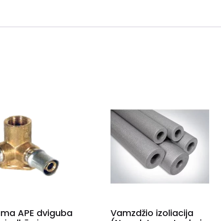
ama APE dviguba
Vamzdžio izoliacija