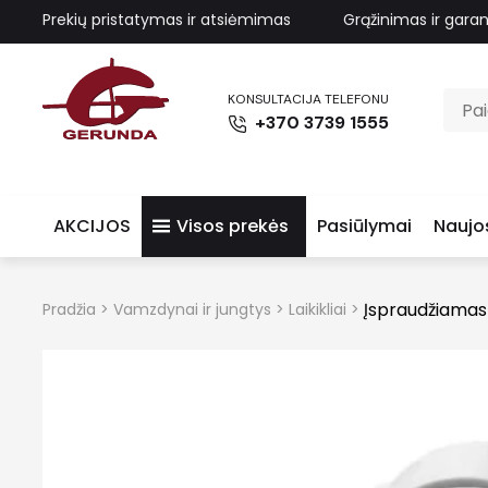
Prekių pristatymas ir atsiėmimas
Grąžinimas ir garan
KONSULTACIJA TELEFONU
+370 3739 1555
AKCIJOS
Visos prekės
Pasiūlymai
Naujo
Įspraudžiamas 
Pradžia
>
Vamzdynai ir jungtys
>
Laikikliai
>