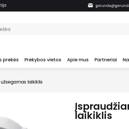
tija
gerunda@gerunda
s prekės
Prekybos vietos
Apie mus
Partneriai
Na
užsegamas laikiklis
Įspraudži
laikiklis