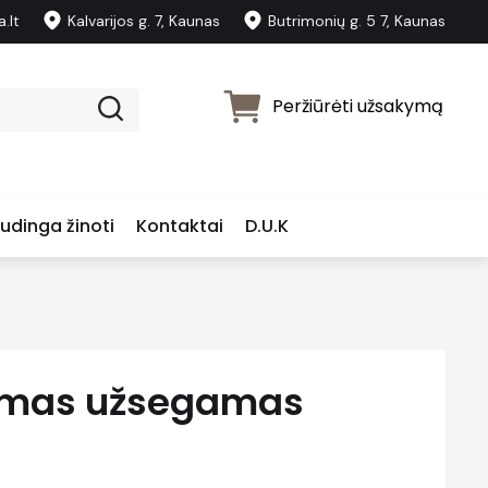
.lt
Kalvarijos g. 7, Kaunas
Butrimonių g. 5 7, Kaunas
Peržiūrėti užsakymą
udinga žinoti
Kontaktai
D.U.K
amas užsegamas