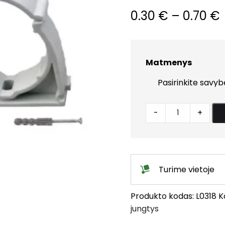
0.30
€
–
0.70
€
Matmenys
Įspraudžiamas
-
+
užsegamas
laikiklis
quantity
Turime vietoje
Produkto kodas:
L0318
K
jungtys