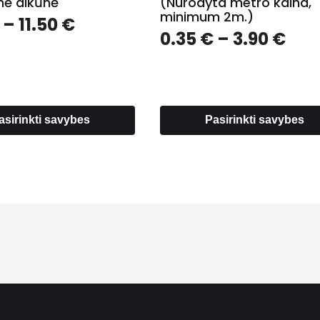
inė alkūnė
(Nurodyta metro kaina,
minimum 2m.)
Price
–
11.50
€
Pri
0.35
€
–
3.90
€
range:
ran
0.00 €
0.3
through
thr
11.50 €
3.9
asirinkti savybes
Pasirinkti savybes