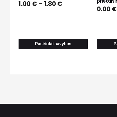
prietais
Price
1.00
€
–
1.80
€
0.00
€
range:
1.00 €
through
1.80 €
Pasirinkti savybes
P