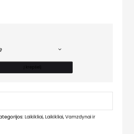
Price
range:
0.30 €
through
0.70 €
Į krepšelį
ategorijos:
Laikikliai
,
Laikikliai
,
Vamzdynai ir