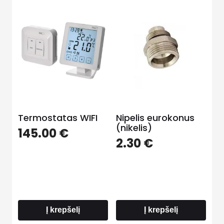
Termostatas WIFI
Nipelis eurokonus
(nikelis)
145.00
€
2.30
€
Į krepšelį
Į krepšelį