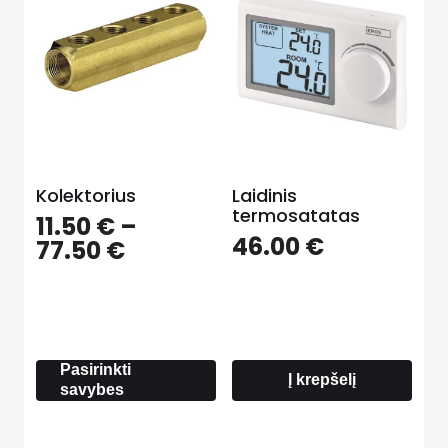
Kolektorius
Laidinis
termosatatas
11.50
€
–
46.00
€
Price
77.50
€
range:
11.50 €
through
77.50 €
Pasirinkti
Į krepšelį
savybes