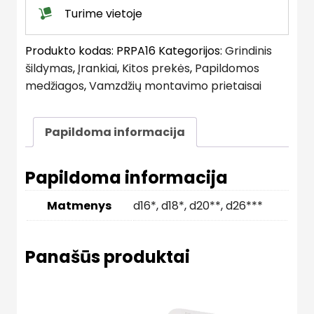
Turime vietoje
Produkto kodas:
PRPA16
Kategorijos:
Grindinis
šildymas
,
Įrankiai
,
Kitos prekės
,
Papildomos
medžiagos
,
Vamzdžių montavimo prietaisai
Papildoma informacija
Papildoma informacija
Matmenys
d16*
,
d18*
,
d20**
,
d26***
Panašūs produktai