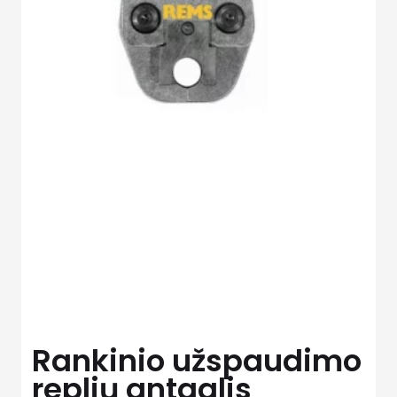
Rankinio užspaudimo
replių antgalis