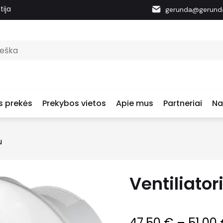
tija
gerunda@gerunda
s prekės
Prekybos vietos
Apie mus
Partneriai
Na
u
Ventiliator
47.50
€
–
51.00