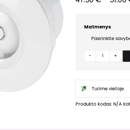
Matmenys
Ventiliatorius
-
+
Orbit
su
laikmačiu
quantity
Turime vietoje
Produkto kodas:
N/A
Kat