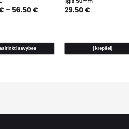
u
ilgis 50mm
Price
€
–
56.50
€
29.50
€
range:
49.00 €
through
56.50 €
asirinkti savybes
Į krepšelį