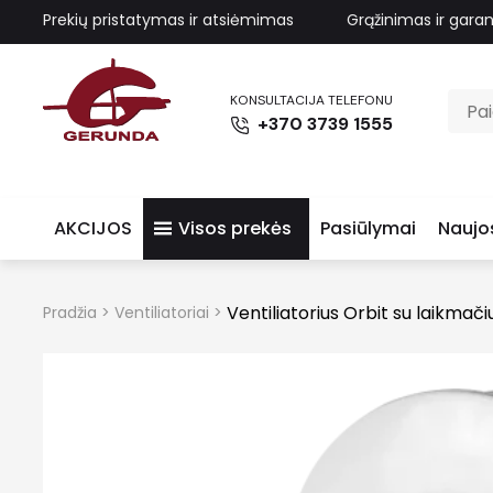
Prekių pristatymas ir atsiėmimas
Grąžinimas ir garan
KONSULTACIJA TELEFONU
+370 3739 1555
AKCIJOS
Visos prekės
Pasiūlymai
Naujo
Ventiliatorius Orbit su laikmači
Pradžia
>
Ventiliatoriai
>