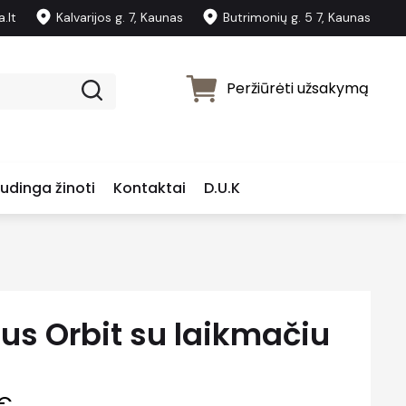
.lt
Kalvarijos g. 7, Kaunas
Butrimonių g. 5 7, Kaunas
Peržiūrėti užsakymą
udinga žinoti
Kontaktai
D.U.K
ius Orbit su laikmačiu
Price
€