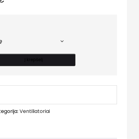
range:
47.50 €
through
51.00 €
Į krepšelį
egorija:
Ventiliatoriai