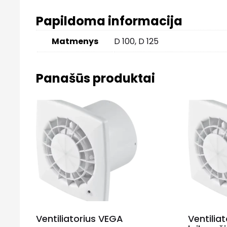
Papildoma informacija
Matmenys
D 100, D 125
Panašūs produktai
Ventiliatorius VEGA
Ventilia