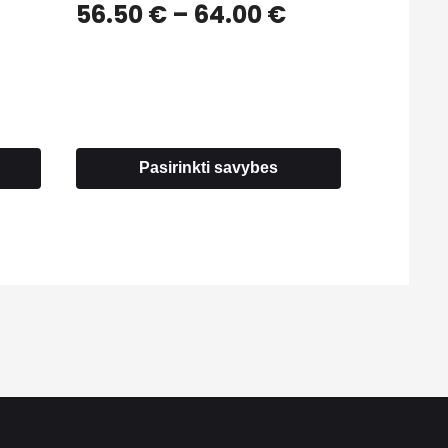
Price
56.50
€
–
64.00
€
range:
56.50 €
through
64.00 €
Pasirinkti savybes