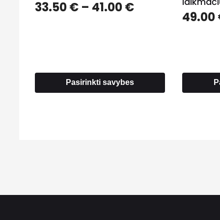
laikmači
Price
33.50
€
–
41.00
€
49.00
range:
33.50 €
through
41.00 €
Pasirinkti savybes
P