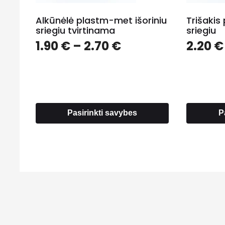
Alkūnėlė plastm-met išoriniu
Trišakis
sriegiu tvirtinama
sriegiu
Price
1.90
€
–
2.70
€
2.20
€
range:
1.90 €
through
2.70 €
Pasirinkti savybes
P