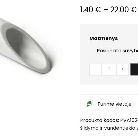
1.40
€
–
22.00
€
Matmenys
Vamzdžiai
-
+
plastikiniai
'PLASTBOR'
PN10
(Kaina
Turime vietoje
už
1m.)
Produkto kodas:
PVA102
quantity
šildymo ir vandentiekio