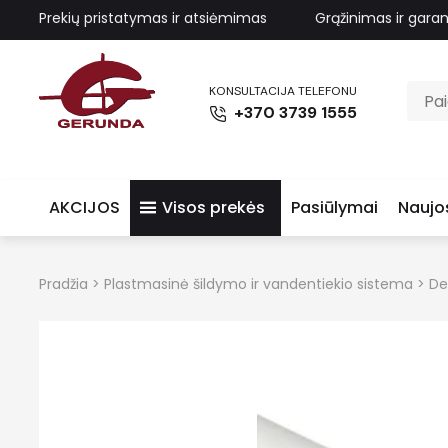
Prekių pristatymas ir atsiėmimas
Grąžinimas ir garan
KONSULTACIJA TELEFONU
+370 3739 1555
AKCIJOS
Visos prekės
Pasiūlymai
Naujo
Pradžia
>
Plastmasinė šildymo ir vandentiekio sistema
>
De