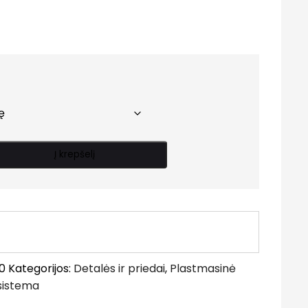
Price
range:
1.40 €
through
22.00 €
Į krepšelį
0
Kategorijos:
Detalės ir priedai
,
Plastmasinė
 sistema