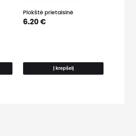
Plokštė prietaisinė
ce
6.20
€
nge:
5 €
rough
00 €
Į krepšelį