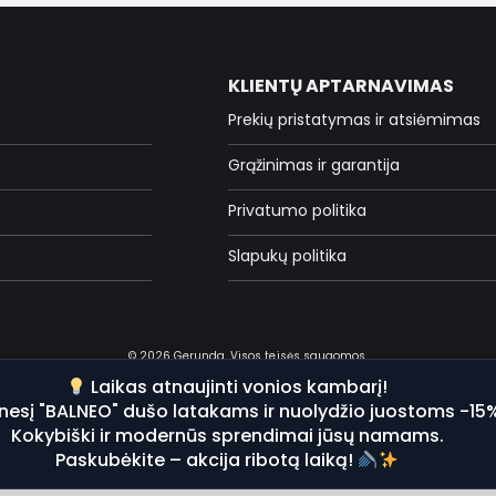
KLIENTŲ APTARNAVIMAS
Prekių pristatymas ir atsiėmimas
Grąžinimas ir garantija
Privatumo politika
Slapukų politika
© 2026 Gerunda. Visos teisės saugomos.
Laikas atnaujinti vonios kambarį!
nesį "BALNEO" dušo latakams ir nuolydžio juostoms -15
Kokybiški ir modernūs sprendimai jūsų namams.
Paskubėkite – akcija ribotą laiką!