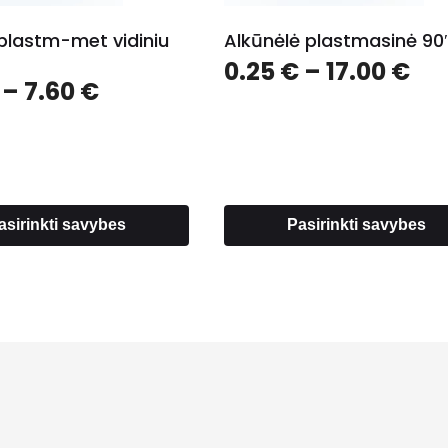
 plastm-met vidiniu
Alkūnėlė plastmasinė 90′
Pri
0.25
€
–
17.00
€
Price
–
7.60
€
ra
range:
0.2
2.20 €
th
through
17.
7.60 €
asirinkti savybes
Pasirinkti savybes