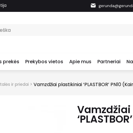
tija
gerunda@gerunda
s prekės
Prekybos vietos
Apie mus
Partneriai
Na
Vamzdžiai plastikiniai ‘PLASTBOR’ PN10 (Kai
talės ir priedai
>
Vamzdžiai 
‘PLASTBOR’