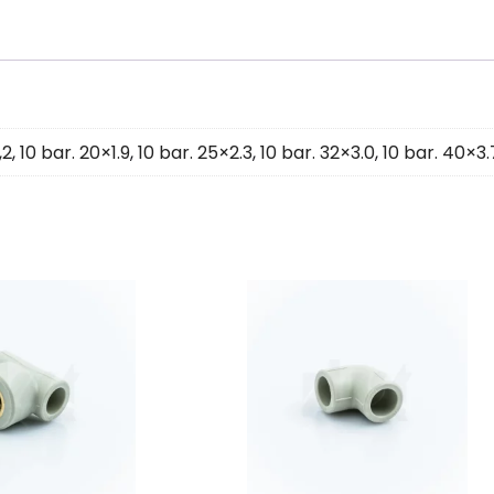
,2
,
10 bar. 20×1.9
,
10 bar. 25×2.3
,
10 bar. 32×3.0
,
10 bar. 40×3.