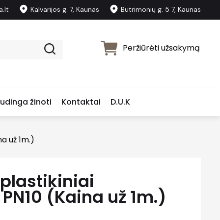
.lt
Kalvarijos g. 7, Kaunas
Butrimonių g. 5 7, Kaunas
Peržiūrėti užsakymą
udinga žinoti
Kontaktai
D.U.K
na už 1m.)
plastikiniai
 PN10 (Kaina už 1m.)