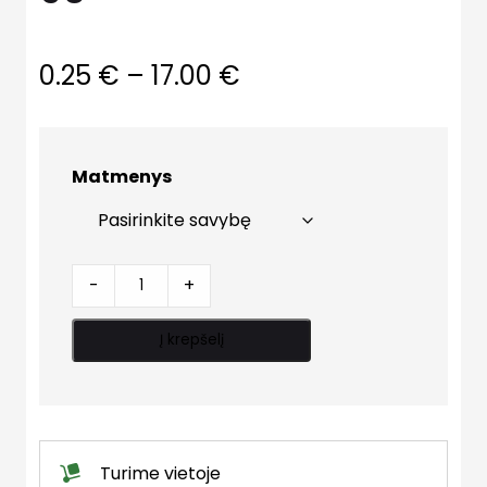
Price
0.25
€
–
17.00
€
range:
0.25 €
Matmenys
through
17.00 €
Alkūnėlė
-
+
plastmasinė
90'
Į krepšelį
quantity
Turime vietoje