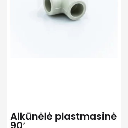
Alkūnėlė plastmasinė
90′