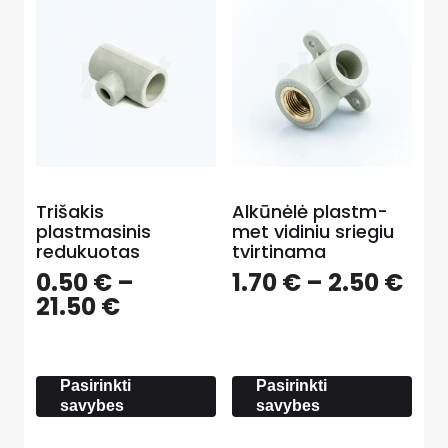
Trišakis
Alkūnėlė plastm-
plastmasinis
met vidiniu sriegiu
redukuotas
tvirtinama
Pri
0.50
€
–
1.70
€
–
2.50
€
Price
ran
21.50
€
range:
1.70
0.50 €
thr
through
2.5
Pasirinkti
Pasirinkti
21.50 €
savybes
savybes