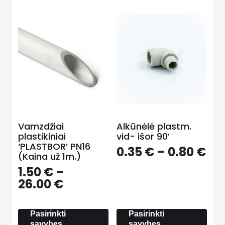
Vamzdžiai
Alkūnėlė plastm.
plastikiniai
vid- išor 90′
‘PLASTBOR’ PN16
Pri
0.35
€
–
0.80
€
(Kaina už 1m.)
ra
1.50
€
–
0.3
Price
26.00
€
th
range:
0.8
1.50 €
Pasirinkti
Pasirinkti
through
savybes
savybes