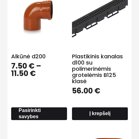
Alkūnė d200
Plastikinis kanalas
d100 su
7.50
€
–
polimerinėmis
Price
11.50
€
grotelėmis B125
range:
klasė
7.50 €
56.00
€
through
11.50 €
Pasirinkti
Į krepšelį
savybes