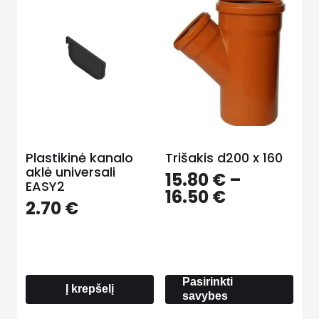
Plastikinė kanalo
Trišakis d200 x 160
aklė universali
15.80
€
–
EASY2
Price
16.50
€
2.70
€
range:
15.80 €
through
16.50 €
Pasirinkti
Į krepšelį
savybes