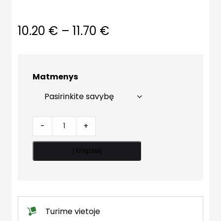
Price
10.20
€
–
11.70
€
range:
10.20 €
Matmenys
through
11.70 €
Trišakis
-
+
d160
quantity
Į krepšelį
Turime vietoje