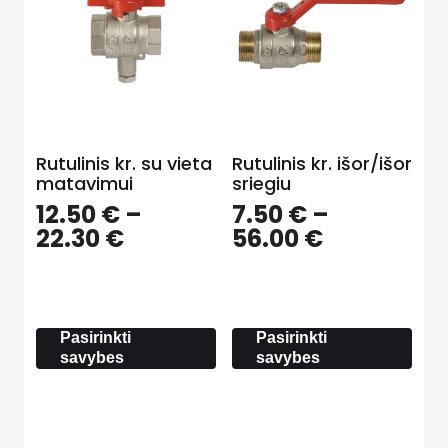
Rutulinis kr. su vieta
Rutulinis kr. išor/išor
matavimui
sriegiu
12.50
€
–
7.50
€
–
Price
Price
22.30
€
56.00
€
range:
range:
12.50 €
7.50 €
through
through
22.30 €
56.00 €
Pasirinkti
Pasirinkti
savybes
savybes