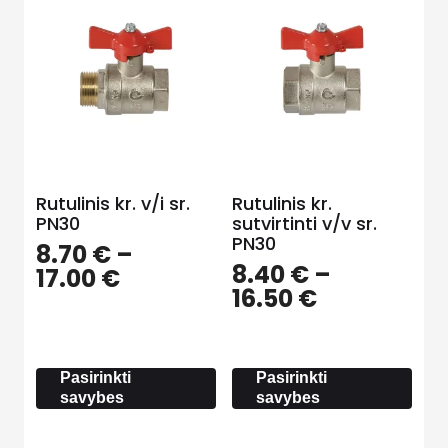
Rutulinis kr. v/i sr.
Rutulinis kr.
PN30
sutvirtinti v/v sr.
PN30
8.70
€
–
8.40
€
–
Price
17.00
€
Price
16.50
€
range:
range:
8.70 €
8.40 €
through
through
17.00 €
Pasirinkti
Pasirinkti
16.50 €
savybes
savybes