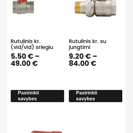
Rutulinis kr.
Rutulinis kr. su
(vid/vid) sriegiu
jungtimi
5.50
€
–
9.20
€
–
Price
Price
49.00
€
84.00
€
range:
range:
5.50 €
9.20 €
through
through
49.00 €
84.00 €
Pasirinkti
Pasirinkti
savybes
savybes