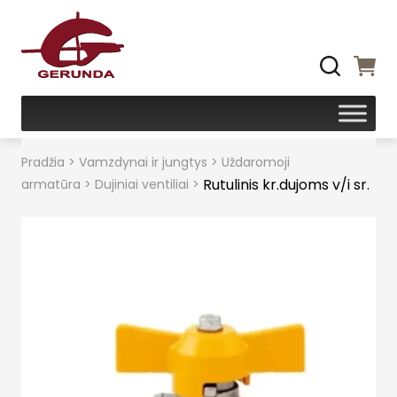
Pradžia
>
Vamzdynai ir jungtys
>
Uždaromoji
Rutulinis kr.dujoms v/i sr.
armatūra
>
Dujiniai ventiliai
>