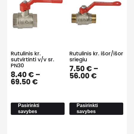
Rutulinis kr.
Rutulinis kr. išor/išor
sutvirtinti v/v sr.
sriegiu
PN30
7.50
€
–
8.40
€
–
Price
56.00
€
Price
69.50
€
range:
range:
7.50 €
8.40 €
through
through
56.00 €
Pasirinkti
Pasirinkti
69.50 €
savybes
savybes