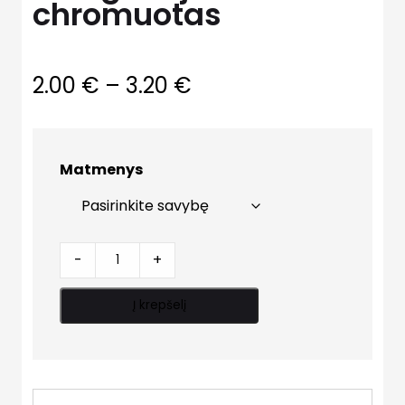
chromuotas
Price
2.00
€
–
3.20
€
range:
2.00 €
Matmenys
through
3.20 €
Prailgintojas
-
+
chromuotas
quantity
Į krepšelį