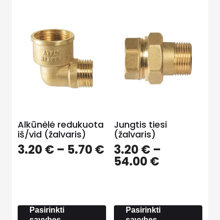
Alkūnėlė redukuota
Jungtis tiesi
iš/vid (žalvaris)
(žalvaris)
Price
3.20
€
–
5.70
€
3.20
€
–
range:
Price
54.00
€
3.20 €
range:
through
3.20 €
5.70 €
through
54.00 €
Pasirinkti
Pasirinkti
savybes
savybes