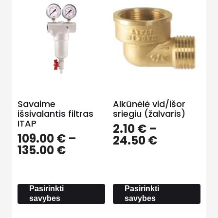
Savaime
Alkūnėlė vid/išor
išsivalantis filtras
sriegiu (žalvaris)
ITAP
2.10
€
–
109.00
€
–
Price
24.50
€
Price
135.00
€
range:
range:
2.10 €
109.00 €
through
through
24.50 €
Pasirinkti
Pasirinkti
135.00 €
savybes
savybes