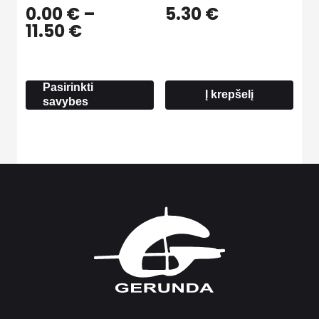
0.00
€
–
5.30
€
Price
11.50
€
range:
0.00 €
through
Pasirinkti
11.50 €
Į krepšelį
savybes