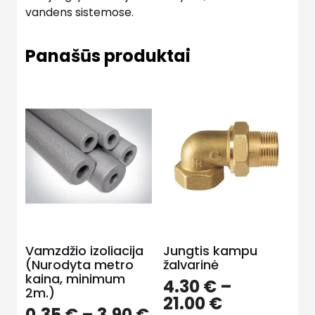
vandens sistemose.
Panašūs produktai
Vamzdžio izoliacija
Jungtis kampu
(Nurodyta metro
žalvarinė
kaina, minimum
4.30
€
–
2m.)
Price
21.00
€
Price
0.35
€
–
3.90
€