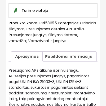
Turime vietoje
Produkto kodas:
PR1531615
Kategorijos:
Grindinis
šildymas
,
Presuojamos detalės APE Italija
,
Presuojamos jungtys
,
Šildymo sistemų
vamzdžiai
,
Vamzdynai ir jungtys
Aprašymas
Papildoma informacija
Presuojama APE alkūnė išoriniu sriegiu.
AP serijos presuojamos jungtys, pagamintos
pagal UNI EN ISO 21003-3, UNI EN 1254-3
standartus, sukurtos ir pagamintos siekiant
padidinti sandarumą ir sutrumpinti montavimo
laiką, taip palengvinant darbą montuotojui.
Šios jungtys naudojamos šildymo, karšto ir šalto