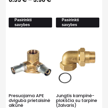
range:
range:
4.30 €
0.35 €
through
through
21.00 €
Pasirinkti
Pasirinkti
3.90 €
savybes
savybes
Presuojama APE
Jungtis kampinė-
dviguba prietaisinė
plokščia su tarpine
alkūnė
(žalvaris)