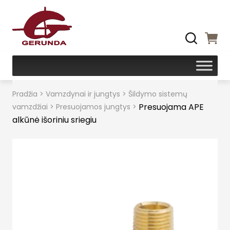
Pradžia
>
Vamzdynai ir jungtys
>
Šildymo sistemų
Presuojama APE
vamzdžiai
>
Presuojamos jungtys
>
alkūnė išoriniu sriegiu