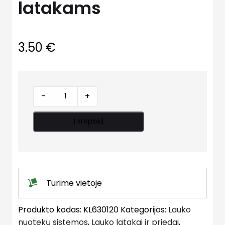
latakams
3.50
€
Plastikinė
-
+
aklė
BASE
Į krepšelį
latakams
quantity
Turime vietoje
Produkto kodas:
KL630120
Kategorijos:
Lauko
nuotekų sistemos
,
Lauko latakai ir priedai
,