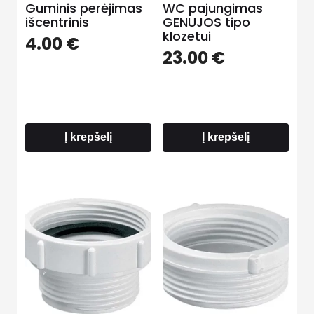
Guminis perėjimas
WC pajungimas
išcentrinis
GENUJOS tipo
klozetui
4.00
€
23.00
€
Į krepšelį
Į krepšelį