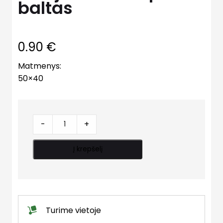
baltas
0.90
€
Matmenys:
50×40
Perėjimas
-
+
trumpas
baltas
Į krepšelį
quantity
Turime vietoje