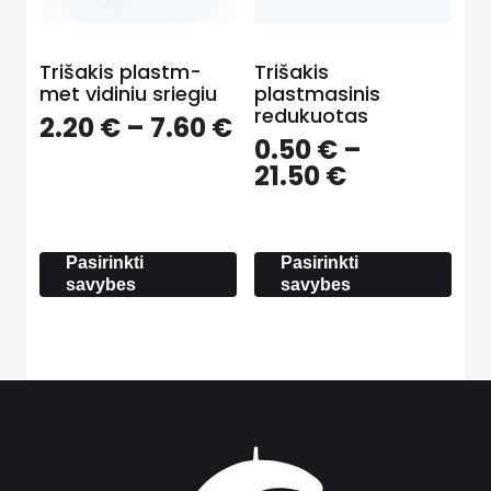
Trišakis plastm-
Trišakis
met vidiniu sriegiu
plastmasinis
redukuotas
Price
2.20
€
–
7.60
€
0.50
€
–
range:
Price
21.50
€
2.20 €
range:
through
0.50 €
7.60 €
through
Pasirinkti
Pasirinkti
21.50 €
savybes
savybes