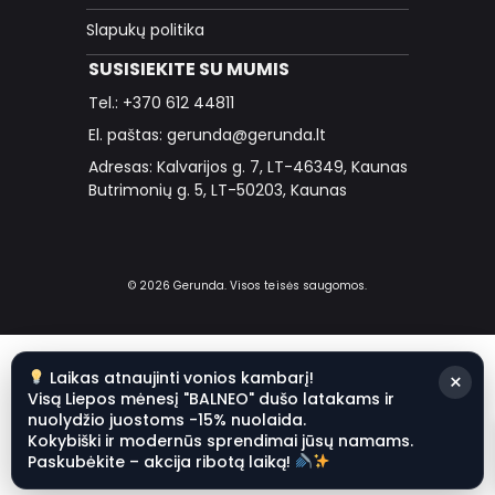
Slapukų politika
SUSISIEKITE SU MUMIS
Tel.: +370 612 44811
El. paštas: gerunda@gerunda.lt
Adresas: Kalvarijos g. 7, LT-46349, Kaunas
Butrimonių g. 5, LT-50203, Kaunas
© 2026 Gerunda. Visos teisės saugomos.
Laikas atnaujinti vonios kambarį!
×
Visą Liepos mėnesį "BALNEO" dušo latakams ir
nuolydžio juostoms -15% nuolaida.
Kokybiški ir modernūs sprendimai jūsų namams.
Paskubėkite – akcija ribotą laiką!