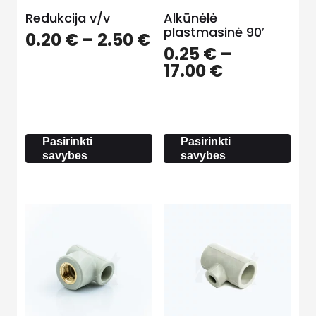
Redukcija v/v
Alkūnėlė
plastmasinė 90′
Price
0.20
€
–
2.50
€
0.25
€
–
range:
Price
17.00
€
0.20 €
range:
through
0.25 €
2.50 €
through
17.00 €
Pasirinkti
Pasirinkti
savybes
savybes