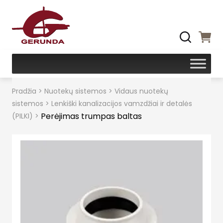
Pradžia
>
Nuotekų sistemos
>
Vidaus nuotekų
sistemos
>
Lenkiški kanalizacijos vamzdžiai ir detalės
Perėjimas trumpas baltas
(PILKI)
>