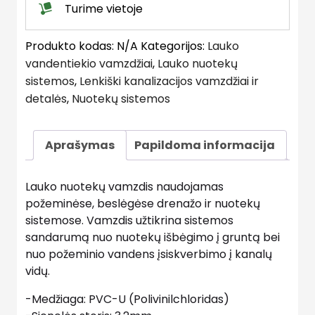
Turime vietoje
Produkto kodas:
N/A
Kategorijos:
Lauko
vandentiekio vamzdžiai
,
Lauko nuotekų
sistemos
,
Lenkiški kanalizacijos vamzdžiai ir
detalės
,
Nuotekų sistemos
Aprašymas
Papildoma informacija
Lauko nuotekų vamzdis naudojamas
požeminėse, beslėgėse drenažo ir nuotekų
sistemose. Vamzdis užtikrina sistemos
sandarumą nuo nuotekų išbėgimo į gruntą bei
nuo požeminio vandens įsiskverbimo į kanalų
vidų.
-Medžiaga: PVC-U (Polivinilchloridas)