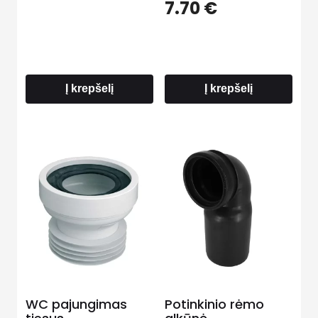
7.70
€
Į krepšelį
Į krepšelį
WC pajungimas
Potinkinio rėmo