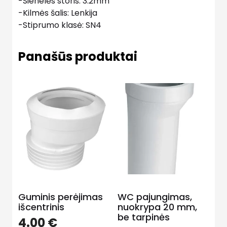
-Sienelės storis: 3.2mm
-Kilmės šalis: Lenkija
-Stiprumo klasė: SN4
Panašūs produktai
Guminis perėjimas
WC pajungimas,
išcentrinis
nuokrypa 20 mm,
be tarpinės
4.00
€