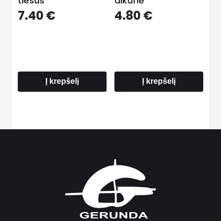
tiesus
alkūnė
7.40
€
4.80
€
Į krepšelį
Į krepšelį