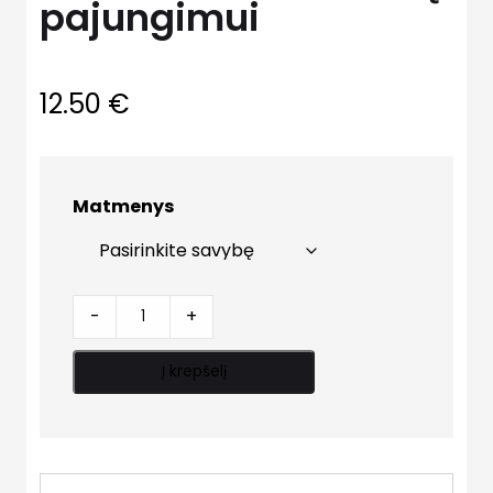
pajungimui
12.50
€
Matmenys
Kranas
-
+
skalb.mašinų
pajungimui
Į krepšelį
quantity