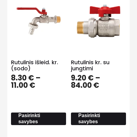
Rutulinis išleid. kr.
Rutulinis kr. su
(sodo)
jungtimi
8.30
€
–
9.20
€
–
Price
Price
11.00
€
84.00
€
range:
range:
8.30 €
9.20 €
through
through
11.00 €
84.00 €
Pasirinkti
Pasirinkti
savybes
savybes