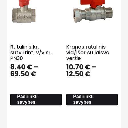
Rutulinis kr.
Kranas rutulinis
sutvirtinti v/v sr.
vid/išor su laisva
PN30
veržle
8.40
€
–
10.70
€
–
Price
Price
69.50
€
12.50
€
range:
range:
8.40 €
10.70 €
through
through
Pasirinkti
Pasirinkti
69.50 €
12.50 €
savybes
savybes