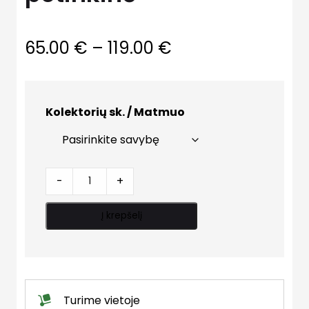
Price
65.00
€
–
119.00
€
range:
65.00 €
Kolektorių sk. / Matmuo
through
119.00 €
Kolektorinė
-
+
spintelė
potinkinė
Į krepšelį
quantity
Turime vietoje