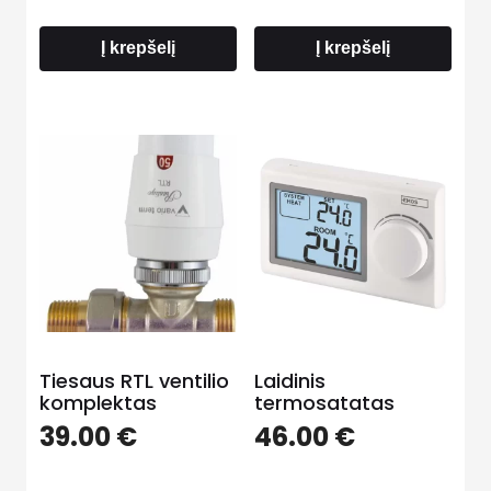
Į krepšelį
Į krepšelį
Tiesaus RTL ventilio
Laidinis
komplektas
termosatatas
39.00
€
46.00
€