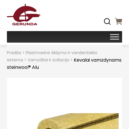
Pradžia
>
Plastmasinė šildymo ir vandentiekio
Kevalai vamzdynams
sistema
>
Vamzdžiai ir izoliacija
>
steinwool® Alu