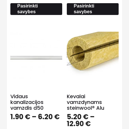
through
4.10
Pasirinkti
Pasirinkti
21.50 €
savybes
savybes
Vidaus
Kevalai
kanalizacijos
vamzdynams
vamzdis d50
steinwool® Alu
Price
1.90
€
–
6.20
€
5.20
€
–
range:
Price
12.90
€