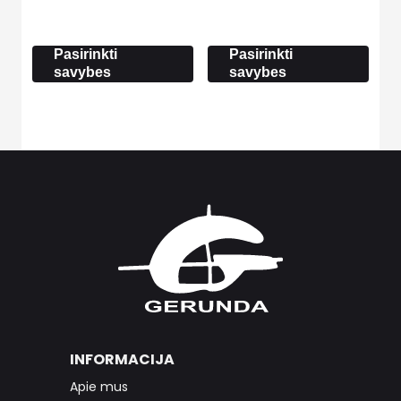
1.90 €
range:
through
5.20 €
6.20 €
through
Pasirinkti
Pasirinkti
12.90 €
savybes
savybes
INFORMACIJA
Apie mus