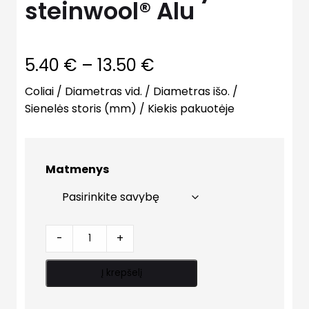
steinwool® Alu
Price
5.40
€
–
13.50
€
range:
Coliai / Diametras vid. / Diametras išo. /
Sienelės storis (mm) / Kiekis pakuotėje
5.40 €
through
13.50 €
Matmenys
Kevalai
-
+
vamzdynams
steinwool®
Į krepšelį
Alu
quantity