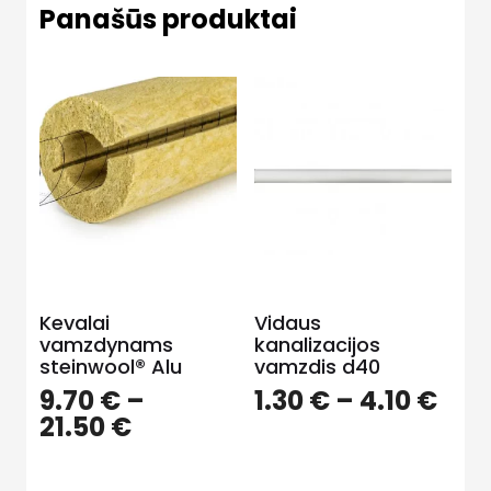
Panašūs produktai
Kevalai
Vidaus
vamzdynams
kanalizacijos
steinwool® Alu
vamzdis d40
Pric
9.70
€
–
1.30
€
–
4.10
€
Price
ran
21.50
€
range:
1.30
9.70 €
thr