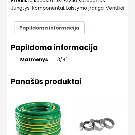
Produkto kodas:
ŪLJKLE2230
Kategorijos:
Jungtys
,
Komponentai
,
Laistymo įranga
,
Ventiliai
Papildoma informacija
Papildoma informacija
Matmenys
3/4"
Panašūs produktai