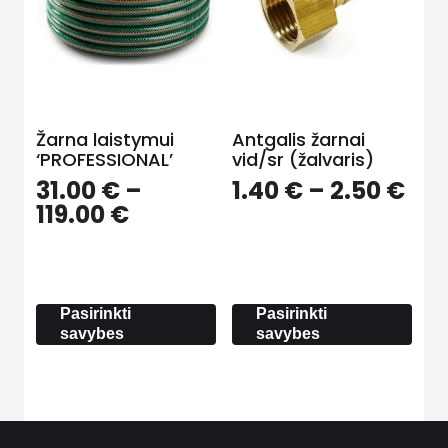
Žarna laistymui
Antgalis žarnai
‘PROFESSIONAL’
vid/sr (žalvaris)
Pri
31.00
€
–
1.40
€
–
2.50
€
Price
ran
119.00
€
range:
1.4
31.00 €
thr
through
2.5
119.00 €
Pasirinkti
Pasirinkti
savybes
savybes