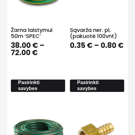
Žarna laistymui
Sąvarža ner. pl.
50m ‘SPEC’
(pakuotė 100vnt)
Pri
38.00
€
–
0.35
€
–
0.80
€
Price
ra
72.00
€
range:
0.3
38.00 €
th
through
0.8
72.00 €
Pasirinkti
Pasirinkti
savybes
savybes