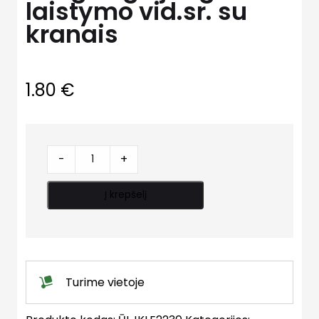
laistymo vid.sr. su
kranais
1.80
€
Jungtis
-
+
gr.
jung.
Į krepšelį
laistymo
vid.sr.
su
kranais
quantity
Turime vietoje