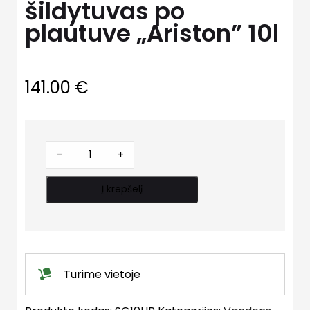
šildytuvas po
plautuve „Ariston” 10l
141.00
€
Elektrinis
-
+
vandens
šildytuvas
Į krepšelį
po
plautuve
"Ariston"
10l
quantity
Turime vietoje