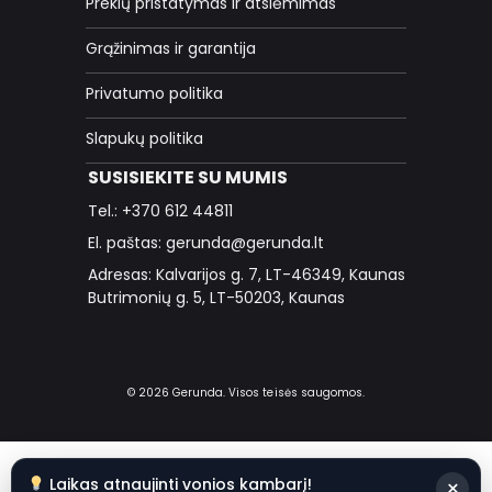
Prekių pristatymas ir atsiėmimas
Grąžinimas ir garantija
Privatumo politika
Slapukų politika
SUSISIEKITE SU MUMIS
Tel.: +370 612 44811
El. paštas: gerunda@gerunda.lt
Adresas: Kalvarijos g. 7, LT-46349, Kaunas
Butrimonių g. 5, LT-50203, Kaunas
© 2026 Gerunda. Visos teisės saugomos.
Laikas atnaujinti vonios kambarį!
×