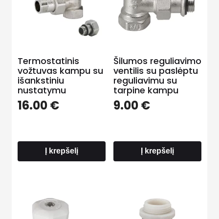
Termostatinis
Šilumos reguliavimo
vožtuvas kampu su
ventilis su paslėptu
išankstiniu
reguliavimu su
nustatymu
tarpine kampu
16.00
€
9.00
€
Į krepšelį
Į krepšelį