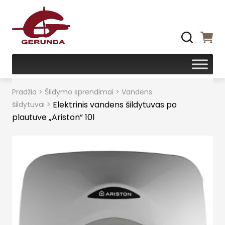
Pradžia
>
Šildymo sprendimai
>
Vandens
Elektrinis vandens šildytuvas po
šildytuvai
>
plautuve „Ariston” 10l