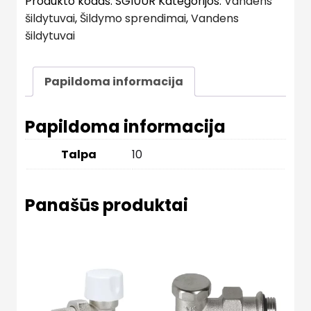
Produkto kodas:
SG10UR
Kategorijos:
Vandens
šildytuvai
,
Šildymo sprendimai
,
Vandens
šildytuvai
Papildoma informacija
Papildoma informacija
Talpa
10
Panašūs produktai