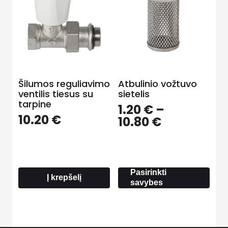
Šilumos reguliavimo
Atbulinio vožtuvo
ventilis tiesus su
sietelis
tarpine
1.20
€
–
10.20
€
Price
10.80
€
range:
1.20 €
through
10.80 €
Pasirinkti
Į krepšelį
savybes