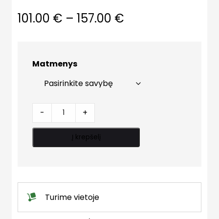
Price
101.00
€
–
157.00
€
range:
101.00 €
Matmenys
through
157.00 €
Deflektorius
-
+
quantity
Į krepšelį
Turime vietoje