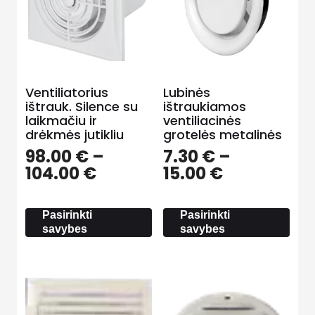
Ventiliatorius
Lubinės
ištrauk. Silence su
ištraukiamos
laikmačiu ir
ventiliacinės
drėkmės jutikliu
grotelės metalinės
98.00
€
–
7.30
€
–
Price
Price
104.00
€
15.00
€
range:
range:
98.00 €
7.30 €
Pasirinkti
Pasirinkti
through
through
savybes
savybes
104.00 €
15.00 €