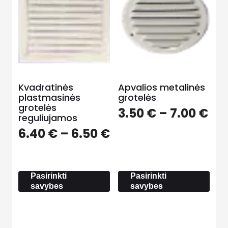
Kvadratinės
Apvalios metalinės
plastmasinės
grotelės
grotelės
Pri
3.50
€
–
7.00
€
reguliujamos
ra
Price
6.40
€
–
6.50
€
3.5
range:
th
6.40 €
7.0
through
Pasirinkti
Pasirinkti
6.50 €
savybes
savybes