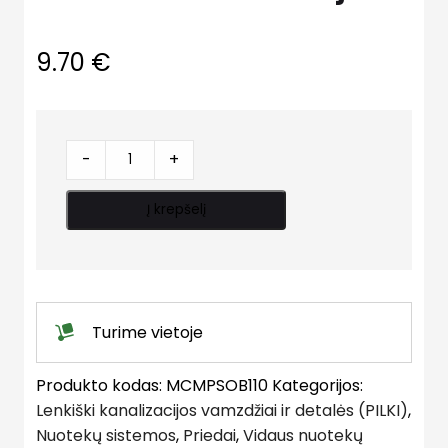
9.70
€
Balnas
-
+
kanalizacijai
quantity
Į krepšelį
Turime vietoje
Produkto kodas:
MCMPSOB110
Kategorijos:
Lenkiški kanalizacijos vamzdžiai ir detalės (PILKI)
,
Nuotekų sistemos
,
Priedai
,
Vidaus nuotekų