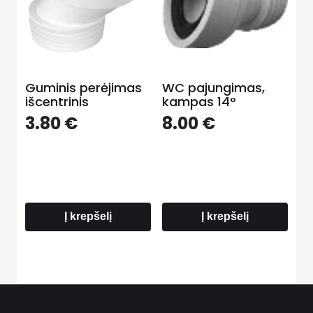
Guminis perėjimas
WC pajungimas,
išcentrinis
kampas 14°
3.80
€
8.00
€
Į krepšelį
Į krepšelį