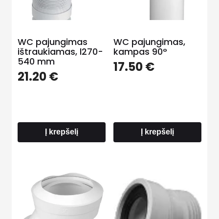
WC pajungimas
WC pajungimas,
ištraukiamas, l270-
kampas 90°
540 mm
17.50
€
21.20
€
Į krepšelį
Į krepšelį