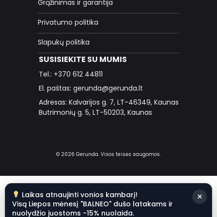
Grąžinimas ir garantija
Privatumo politika
Slapukų politika
SUSISIEKITE SU MUMIS
Tel.: +370 612 44811
El. paštas: gerunda@gerunda.lt
Adresas: Kalvarijos g. 7, LT-46349, Kaunas
Butrimonių g. 5, LT-50203, Kaunas
© 2026 Gerunda. Visos teisės saugomos.
Laikas atnaujinti vonios kambarį!
×
Visą Liepos mėnesį "BALNEO" dušo latakams ir
nuolydžio juostoms -15% nuolaida.