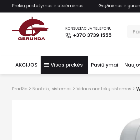
Prekių pristatymas ir atsiėmimas
Grąžinimas ir garan
KONSULTACIJA TELEFONU
+370 3739 1555
AKCIJOS
Visos prekės
Pasiūlymai
Naujo
W
Pradžia
>
Nuotekų sistemos
>
Vidaus nuotekų sistemos
>