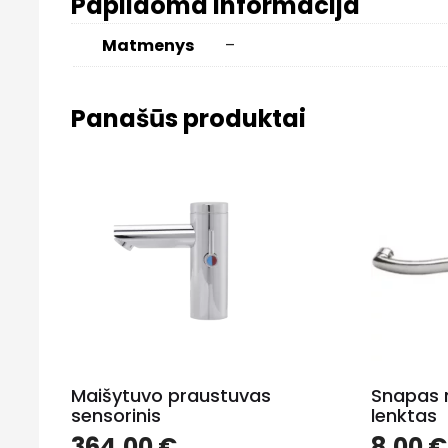
Papildoma informacija
Matmenys
–
Panašūs produktai
Maišytuvo praustuvas
Snapas 
sensorinis
lenktas
364.00
€
8.00
€