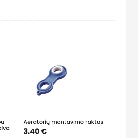
pu
Aeratorių montavimo raktas
alva
3.40
€