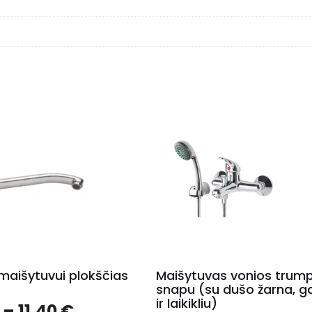
maišytuvui plokščias
Maišytuvas vonios trum
snapu (su dušo žarna, g
ir laikikliu)
Price
–
11.40
€