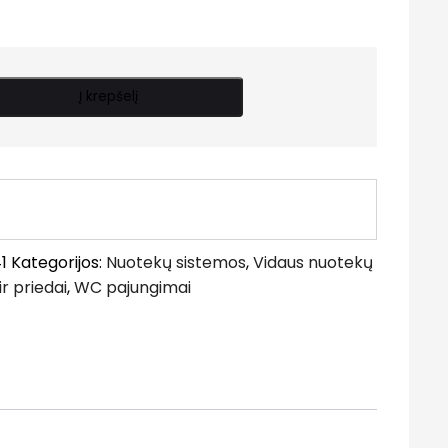
Į krepšelį
1
Kategorijos:
Nuotekų sistemos
,
Vidaus nuotekų
r priedai
,
WC pajungimai