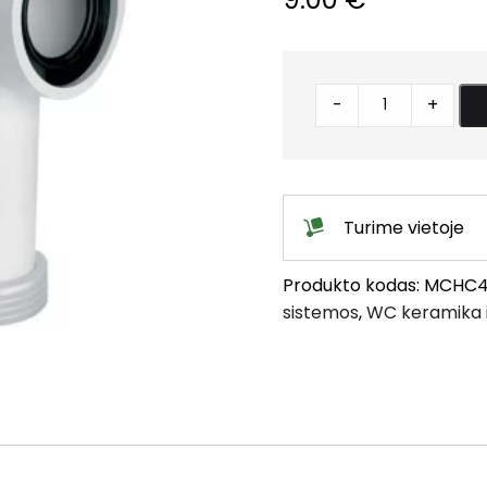
WC
-
+
pajungimas,
kampas
90°
quantity
Turime vietoje
Produkto kodas:
MCHC4
sistemos
,
WC keramika i