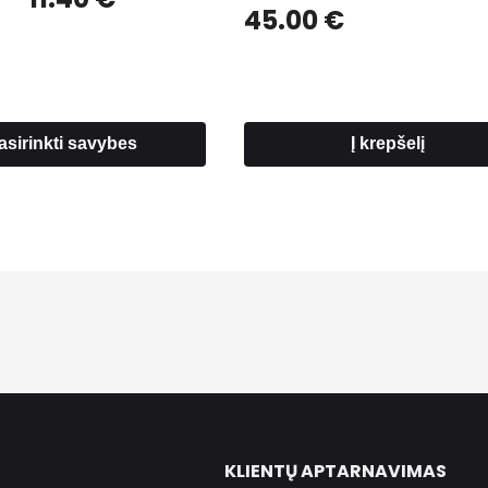
45.00
€
range:
8.00 €
through
11.40 €
asirinkti savybes
Į krepšelį
KLIENTŲ APTARNAVIMAS