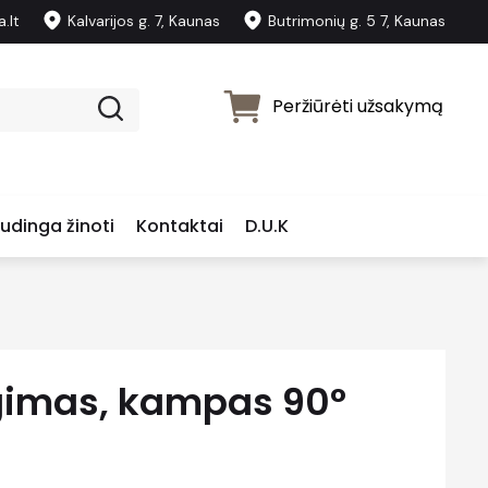
.lt
Kalvarijos g. 7, Kaunas
Butrimonių g. 5 7, Kaunas
Peržiūrėti užsakymą
udinga žinoti
Kontaktai
D.U.K
imas, kampas 90°