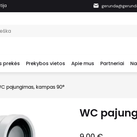
tija
gerunda@gerunda
s prekės
Prekybos vietos
Apie mus
Partneriai
Na
C pajungimas, kampas 90°
WC pajung
9.00
€