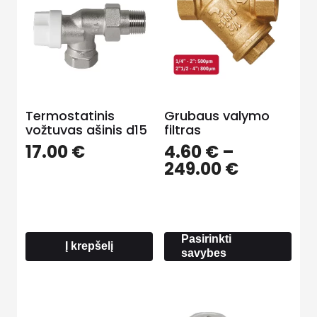
Termostatinis
Grubaus valymo
vožtuvas ašinis d15
filtras
17.00
€
4.60
€
–
Price
249.00
€
range:
4.60 €
through
249.00 €
Pasirinkti
Į krepšelį
savybes