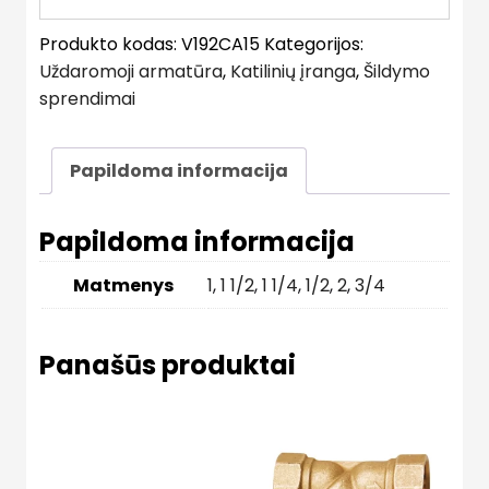
Produkto kodas:
V192CA15
Kategorijos:
Uždaromoji armatūra
,
Katilinių įranga
,
Šildymo
sprendimai
Papildoma informacija
Papildoma informacija
Matmenys
1
,
1 1/2
,
1 1/4
,
1/2
,
2
,
3/4
Panašūs produktai