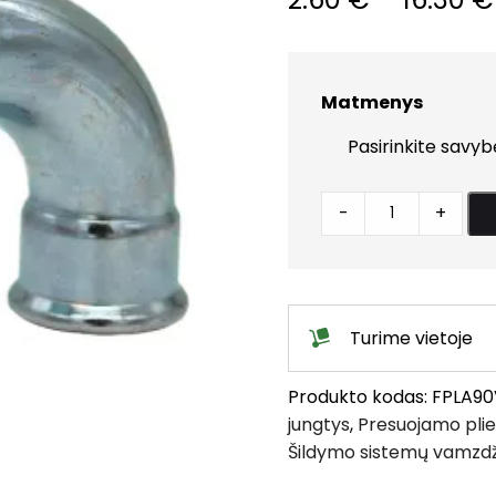
Matmenys
Alkūnė
-
+
90°
v/v
quantity
Turime vietoje
Produkto kodas:
FPLA90
jungtys
,
Presuojamo plie
Šildymo sistemų vamzdž