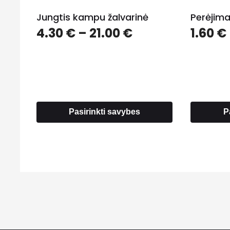
Jungtis kampu žalvarinė
Perėjima
Price
4.30
€
–
21.00
€
1.60
€
range:
4.30 €
through
21.00 €
Pasirinkti savybes
P