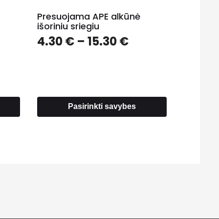
Presuojama APE alkūnė
išoriniu sriegiu
Price
4.30
€
–
15.30
€
ce
range:
ge:
4.30 €
5 €
through
ough
15.30 €
0 €
Pasirinkti savybes