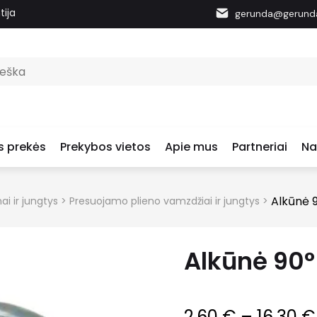
tija
gerunda@gerunda
s prekės
Prekybos vietos
Apie mus
Partneriai
Na
Alkūnė 
ai ir jungtys
>
Presuojamo plieno vamzdžiai ir jungtys
>
Alkūnė 90°
2.60
€
–
16.30
€