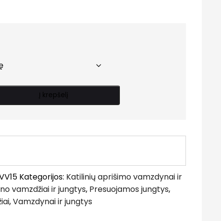
range:
2.60 €
through
16.30 €
Į krepšelį
VV15
Kategorijos:
Katilinių aprišimo vamzdynai ir
no vamzdžiai ir jungtys
,
Presuojamos jungtys
,
iai
,
Vamzdynai ir jungtys