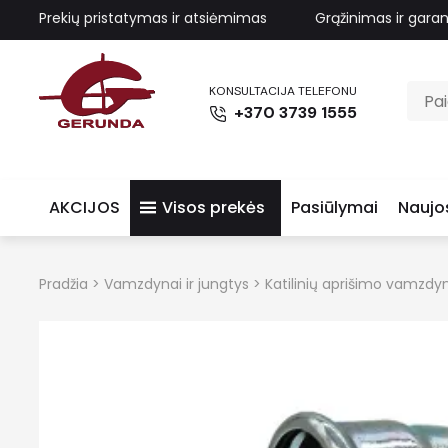
Prekių pristatymas ir atsiėmimas
Grąžinimas ir garan
KONSULTACIJA TELEFONU
+370 3739 1555
AKCIJOS
Visos prekės
Pasiūlymai
Naujo
Pradžia
>
Vamzdynai ir jungtys
>
Katilinių aprišimo vamzdyn