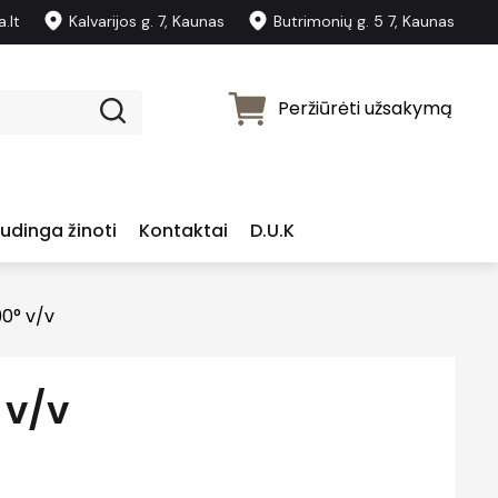
.lt
Kalvarijos g. 7, Kaunas
Butrimonių g. 5 7, Kaunas
Peržiūrėti užsakymą
udinga žinoti
Kontaktai
D.U.K
90° v/v
 v/v
Price