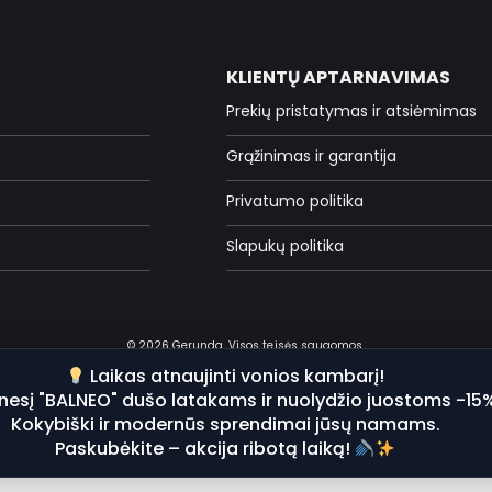
KLIENTŲ APTARNAVIMAS
Prekių pristatymas ir atsiėmimas
Grąžinimas ir garantija
Privatumo politika
Slapukų politika
© 2026 Gerunda. Visos teisės saugomos.
Laikas atnaujinti vonios kambarį!
nesį "BALNEO" dušo latakams ir nuolydžio juostoms -15
Kokybiški ir modernūs sprendimai jūsų namams.
Paskubėkite – akcija ribotą laiką!