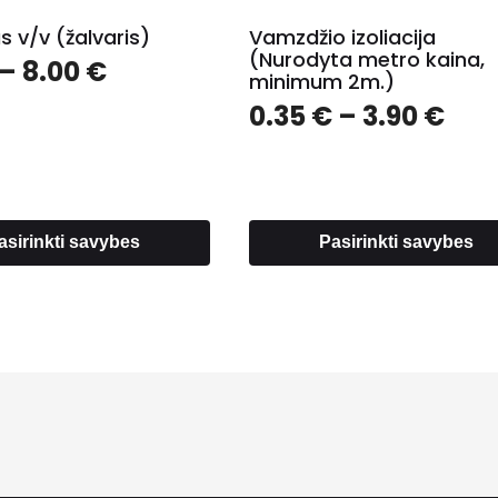
s v/v (žalvaris)
Vamzdžio izoliacija
(Nurodyta metro kaina,
Price
–
8.00
€
minimum 2m.)
range:
Pri
0.35
€
–
3.90
€
1.60 €
ran
through
0.3
8.00 €
thr
3.9
asirinkti savybes
Pasirinkti savybes