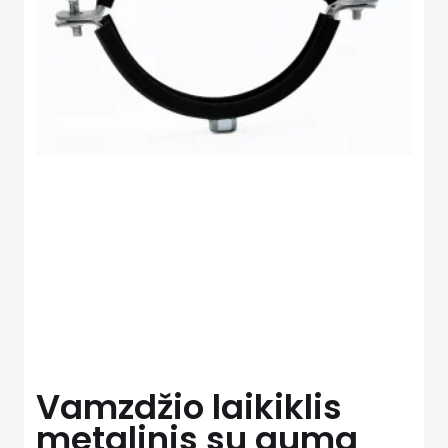
Vamzdžio laikiklis
metalinis su guma