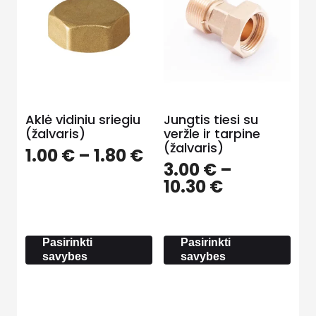
Aklė vidiniu sriegiu
Jungtis tiesi su
(žalvaris)
veržle ir tarpine
(žalvaris)
Price
1.00
€
–
1.80
€
3.00
€
–
range:
Price
10.30
€
1.00 €
range:
through
3.00 €
1.80 €
through
Pasirinkti
Pasirinkti
10.30 €
savybes
savybes