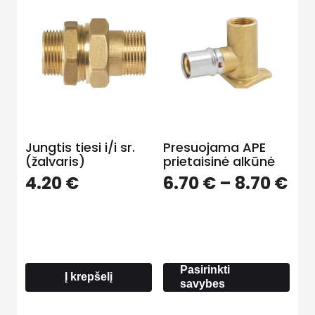
Jungtis tiesi i/i sr.
Presuojama APE
(žalvaris)
prietaisinė alkūnė
Pri
4.20
€
6.70
€
–
8.70
€
ra
6.7
th
8.7
Pasirinkti
Į krepšelį
savybes