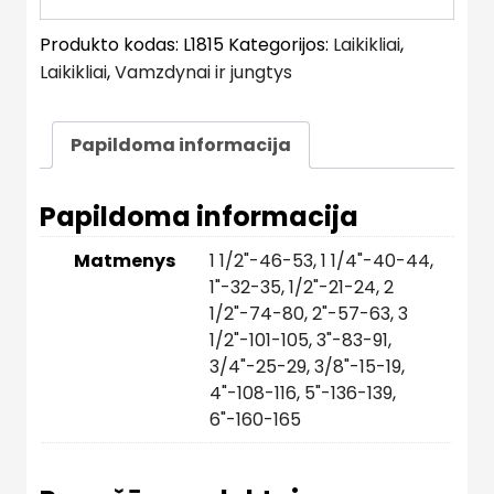
Produkto kodas:
L1815
Kategorijos:
Laikikliai
,
Laikikliai
,
Vamzdynai ir jungtys
Papildoma informacija
Papildoma informacija
Matmenys
1 1/2"-46-53
,
1 1/4"-40-44
,
1"-32-35
,
1/2"-21-24
,
2
1/2"-74-80
,
2"-57-63
,
3
1/2"-101-105
,
3"-83-91
,
3/4"-25-29
,
3/8"-15-19
,
4"-108-116
,
5"-136-139
,
6"-160-165