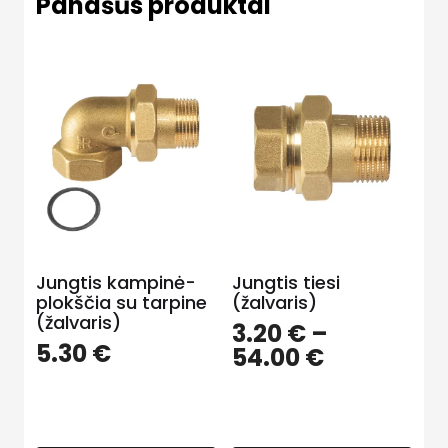
Panašūs produktai
Jungtis kampinė-
Jungtis tiesi
plokščia su tarpine
(žalvaris)
(žalvaris)
3.20
€
–
5.30
€
Price
54.00
€
range:
3.20 €
through