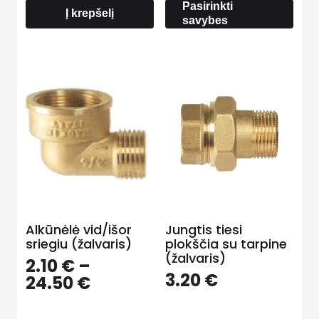
54.00 €
Pasirinkti
Į krepšelį
savybes
Alkūnėlė vid/išor
Jungtis tiesi
sriegiu (žalvaris)
plokščia su tarpine
(žalvaris)
2.10
€
–
3.20
€
Price
24.50
€
range:
2.10 €