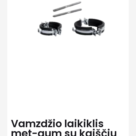
Vamzdžio laikiklis
met-gum su kaiščiu